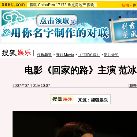
搜狐
ChinaRen
17173
焦点房地产
搜狗
新闻
-
体
娱乐频道
>
电影 Movie
>
《回家的路》
>
影片介绍
电影《回家的路》主演 范
2007年07月01日10:07
[
我来
来源：搜狐娱乐