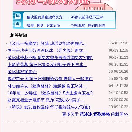
相关新闻
·
《又见一帘幽梦》登陆 琼瑶剧能否再领风...
06-30 15:30
·
甄子丹功夫加范冰冰床戏 《导火线》新猛...
06-29 11:19
·
范冰冰桃花不断 新男友曾是萧蔷绯闻男友?(图)
06-27 11:23
·
上影节落幕 范冰冰冒失发问甄子丹不与成...
06-25 11:31
·
范冰冰档案简介
06-06 16:26
·
揭密贾云:和范冰冰绯闻疑炒作 携情人一起逃亡
05-08 15:48
·
林心如承认《还珠格格》难超越 提范冰冰...
04-13 11:38
·
10年前一夕爆红 《还珠格格》5大主角今安在?
04-10 10:53
·
赵薇亮相亚洲电影节 怒斥“花钱买小燕子...
03-20 00:29
·
《墨攻》发功首轮宣传 华仔崔始源斗人气(图)
10-09 10:32
更多关于
范冰冰 还珠格格
的新闻>>