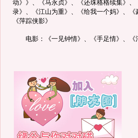
动》》、《马永贞》、《还珠格格续集》、
录》、《江山为重》、《给我一个妈》、《
《萍踪侠影》
电影：《一见钟情》、《手足情》、《