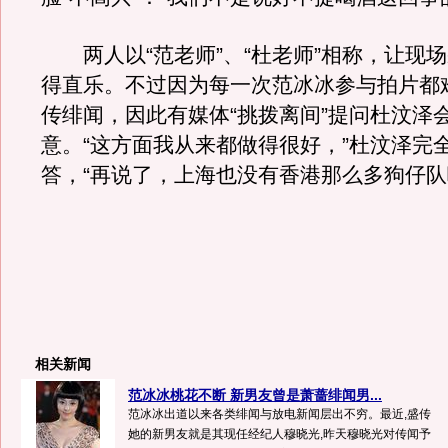
两人以“范老师”、“杜老师”相称，让现
得直乐。不过因为每一次范冰冰参与拍片都
传绯闻，因此有媒体“挑拨离间”提问杜汶泽
意。“这方面我从来都做得很好，”杜汶泽完
答，“再说了，上海也没有香港那么多狗仔队
相关新闻
范冰冰桃花不断 新男友曾是萧蔷绯闻男...
范冰冰出道以来各类绯闻与放电新闻层出不穷。最近,盛传
她的新男友就是其现任经纪人穆晓光,昨天穆晓光对传闻予