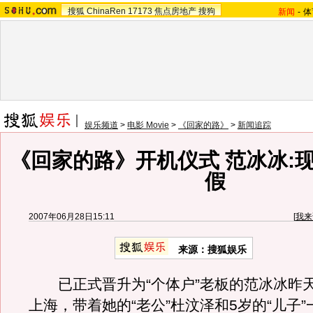
搜狐
ChinaRen
17173
焦点房地产
搜狗
新闻
-
体
娱乐频道
>
电影 Movie
>
《回家的路》
>
新闻追踪
《回家的路》开机仪式 范冰冰:
假
2007年06月28日15:11
[
我来
来源：搜狐娱乐
已正式晋升为“个体户”老板的范冰冰昨
上海，带着她的“老公”杜汶泽和5岁的“儿子