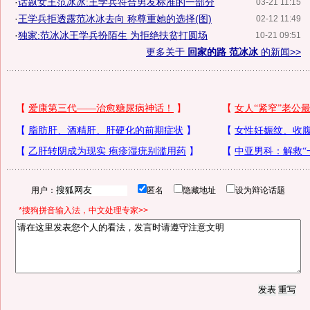
·
话题女王范冰冰:王学兵符合男友标准的一部分
03-21 11:15
·
王学兵拒透露范冰冰去向 称尊重她的选择(图)
02-12 11:49
·
独家:范冰冰王学兵扮陌生 为拒绝扶贫打圆场
10-21 09:51
更多关于
回家的路 范冰冰
的新闻>>
用户：
匿名
隐藏地址
设为辩论话题
*搜狗拼音输入法，中文处理专家>>