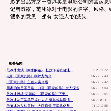
影的出品方之一香港英皇电影公司的营运总
记者透露，范冰冰对于电影的名字、风格、
很多的意见，颇有“女强人”的派头。
相关新闻
·
范冰冰出演《回家的路》 杜汶泽苦练普通...
06-28 11:22
·
电影《回家的路》制片方简介
06-27 17:43
·
《回家的路》主创人员介绍
06-27 17:42
·
回家的路是不是唯一归宿《回家的路》发人深省
06-22 14:53
·
范冰冰挑战“坏妈妈” 《回家的路》下半...
06-04 10:04
·
范冰冰与王学兵已成过去式 爆其曾与导演...
06-04 09:47
·
传范冰冰头枕黄秋生大腿睡觉 王学兵仍坚...
04-10 11:55