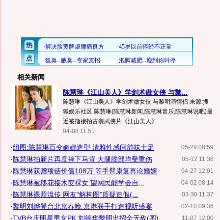
相关新闻
陈慧琳《江山美人》学剑术做女侠 与黎...
陈慧琳《江山美人》学剑术做女侠 与黎明演情侣 来源:搜
狐娱乐社区 陈慧琳(陈慧琳新闻,陈慧琳音乐,陈慧琳说吧)最
近被指接拍古装武侠片《江山美人》...
04-08 11:51
·
组图:陈慧琳百变婀娜造型 清雅性感间韵味十足
05-29 08:59
·
陈慧琳拍新片再度摔下马背 大腿腰部均受重伤
05-12 11:36
·
陈慧琳获赠项链价值108万 等手臂康复再论婚嫁
04-27 12:01
·
陈慧琳被移花接木变裸女 望网民能学会自...
04-02 08:14
·
陈慧琳裸照流传 网友“解构图”质疑造假(...
03-30 11:37
·
黎明刘烨登台北京春晚 京港联手打造视听盛宴
02-10 09:36
·
TVB台庆明星男女PK 刘德华黎明出招全无敌(图)
11-07 12:00