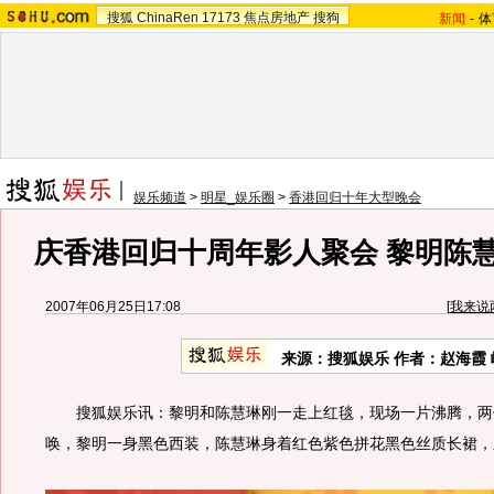
搜狐
ChinaRen
17173
焦点房地产
搜狗
新闻
-
体
娱乐频道
>
明星_娱乐圈
>
香港回归十年大型晚会
庆香港回归十周年影人聚会 黎明陈
2007年06月25日17:08
[
我来说
来源：搜狐娱乐 作者：赵海霞 
搜狐娱乐讯：黎明和陈慧琳刚一走上红毯，现场一片沸腾，两位
唤，黎明一身黑色西装，陈慧琳身着红色紫色拼花黑色丝质长裙，