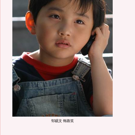
邹砚文 饰路笑