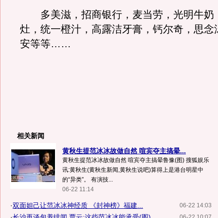
多美滋，招商银行，麦当劳，光明牛奶
灶，统一橙汁，高露洁牙膏，钙尔奇，思念
安等等……
相关新闻
黄秋生提范冰冰故做自然 喧宾夺主搞晕...
黄秋生提范冰冰故做自然 喧宾夺主搞晕鲁豫(图) 搜狐娱乐
讯:黄秋生(黄秋生新闻,黄秋生说吧)算得上是港台明星中
的“异类”。 有演技...
06-22 11:14
·
双面妲己让范冰冰神经质 《封神榜》福建...
06-22 14:03
·
长沙再谈包养绯闻 贾云:这些范冰冰能承受(图)
06-22 10:07