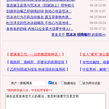
·
落选黛玉蓝燕与范冰冰《回家路上》明争暗斗
06-18 12:39
·
刘德华自曝乙肝病情好转 曾担心传染范冰...
06-18 11:07
·
范冰冰行为不羁当街换衣 露玉背香艳色诱...
06-15 08:44
·
杜汶泽见到范冰冰就喝高 不担心与其传绯...
06-04 10:29
·
各有各的韵味 内地11位女星大话梦中情人(...
02-20 17:22
更多关于
范冰冰 招商银行
的新闻>>
用户：
匿名
隐藏地址
设为辩论话题
*搜狗拼音输入法，中文处理专家>>