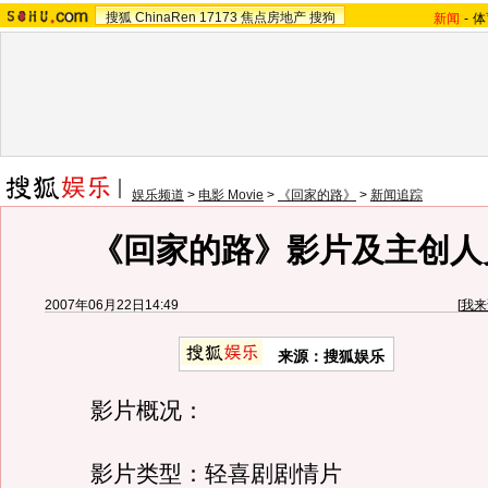
搜狐
ChinaRen
17173
焦点房地产
搜狗
新闻
-
体
娱乐频道
>
电影 Movie
>
《回家的路》
>
新闻追踪
《回家的路》影片及主创人
2007年06月22日14:49
[
我来
来源：搜狐娱乐
影片概况：
影片类型：轻喜剧剧情片