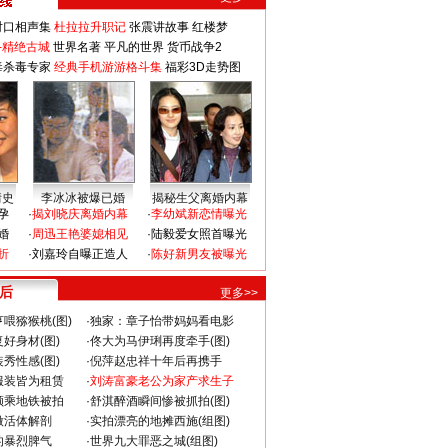
对口相声集
杜拉拉升职记
张震讲故事
红楼梦
-精绝古城
世界名著
平凡的世界
货币战争2
毒杀毒专家
经典手机游游格斗集
福彩3D走势图
情史
李冰冰被爆已婚
揭秘生父离婚内幕
孕
·
揭刘晓庆离婚内幕
·
李幼斌新恋情曝光
婚
·
周迅王艳婆媳相见
·
陆毅爱女照首曝光
折
·
刘嘉玲自曝正造人
·
陈好新男友被曝光
 后
更多>>
喂猕猴桃(图)
·
独家：章子怡带妈妈看电影
好身材(图)
·
佟大为马伊琍再度牵手(图)
秀性感(图)
·
倪萍赵忠祥十年后再携手
服装皆为租赁
·
刘涛富豪老公为家产求生子
颜乘地铁被拍
·
舒淇醉酒瞬间惨被抓拍(图)
做活体解剖
·
实拍漂亮的地摊西施(组图)
的暴烈脾气
·
世界九大罪恶之城(组图)