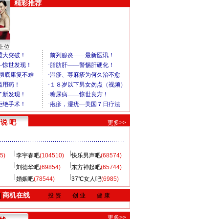
精彩推荐
上位
说 吧
更多>>
5)
李宇春吧
(104510)
快乐男声吧
(68574)
刘德华吧
(69854)
东方神起吧
(65744)
婚姻吧
(78544)
37℃女人吧
(6985)
商机在线
|
投 资
创 业
健 康
更多>>