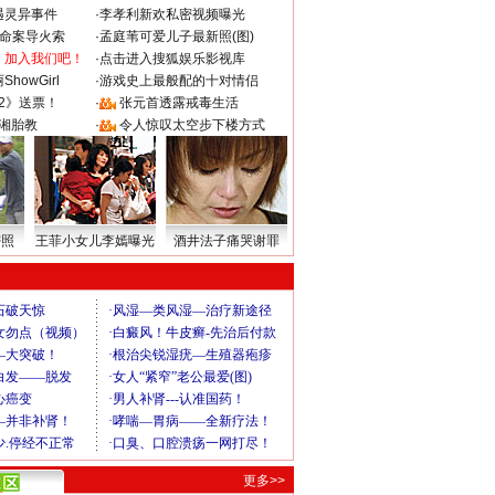
遇灵异事件
·
李孝利新欢私密视频曝光
成命案导火索
·
孟庭苇可爱儿子最新照(图)
：加入我们吧！
·
点击进入搜狐娱乐影视库
howGirl
·
游戏史上最般配的十对情侣
2》送票！
·
张元首透露戒毒生活
湘胎教
·
令人惊叹太空步下楼方式
密照
王菲小女儿李嫣曝光
酒井法子痛哭谢罪
更多>>