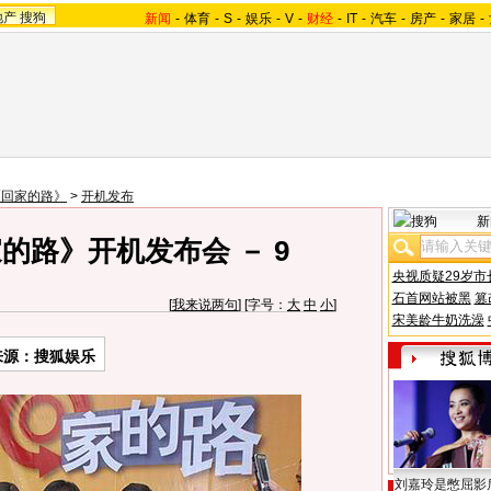
地产
搜狗
新闻
-
体育
-
S
-
娱乐
-
V
-
财经
-
IT
-
汽车
-
房产
-
家居
-
《回家的路》
>
开机发布
新
的路》开机发布会 － 9
央视质疑29岁市
石首网站被黑
篡
[
我来说两句
] [字号：
大
中
小
]
宋美龄牛奶洗澡
来源：搜狐娱乐
刘嘉玲是憋屈影