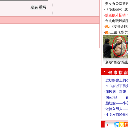
·
美女办公室遭
·
《Nobody》
·
搜狐娱乐招聘
·
台北电玩展靓丽S
·
《变形金刚
·
王岳伦爆李
新版“西游”绝
健 康 指 南