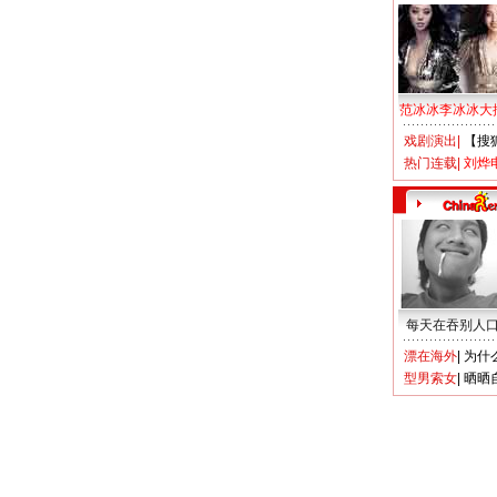
范冰冰李冰冰大
戏剧演出
|
【搜
热门连载
|
刘烨
每天在吞别人
漂在海外
|
为什
型男索女
|
晒晒