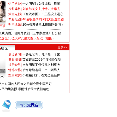
热门八卦
|
十大明星脸女模揭晓（组图）
八卦爆料
|
刘欢与美女主持情史大曝光
第壹电影
|
《金钱帝国》：王晶没上进心
精彩组图
|
46位明星孕妇时的大胆造型图
明星话题
|
20位银幕硬汉比拼阳刚美(图)
撞衫
狐观演团】普契尼歌剧《艺术家生涯》打分贴
电影里15位大牌女星美图大盘点（组图）
更多>>
焦点新闻
|
不要迷恋哥，哥只是一个鬼
贴贴图图
|
英媒评出2009年度搞怪发明
娱乐旮旯
|
当红明星不仅仅是名利双收
情感世界
|
后悔嫁给这样一个山西男人
型男索女
|
小糖精归来，在海边轻轻舞
口水
么出过国的人回来之后都会说中国不好
自己的旗袍照
暴雨过后天空依旧晴朗