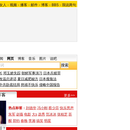
女人
-
视频
-
播客
-
邮件
-
博客
-
BBS
-
我说两句
闻
网页
博客
音乐
图片
说吧
长
邓玉娇失踪
朝鲜军事演习
日本兵赎罪
改温总讲话
夏日减肥秘方
日本瘦脸法
中共卧底结局
慈禧不快乐
侵略中国报告
更多>>
热点标签：
刘德华
冯小刚
蔡少芬
快乐男声
朱军
赵薇
电影
大s
选秀
范冰冰
张柏芝
苏
醒
郑钧
春晚
李湘
搞笑
明星
后？