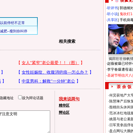
·
听评书
|
郭德纲
·
听小说
|
鬼吹灯1
·
共享区
|
手机病
相关搜索
揭田壮壮徐帆
·
赵薇被爆已经怀
·
李宇春爆遭母逼
·
圣诞节明信片八
茶 余 饭
·
何炅获地产大亨
隐藏地址
设为辩论话题
我来说两句
·
陈慧琳产后恢复
精华区
·
殷桃街头休闲装
辩论区
·
范冰冰红地毯
·
姚晨与老公素
·
日军竟拿战俘
·
盘点网坛大腕