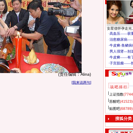
女星借怀孕走光
(责任编辑：Alina)
[
我来说两句
]
说 吧 排 行
上证指数
(7744
苏醒吧
(41523)
贴图吧
(68789)
搜狐分类