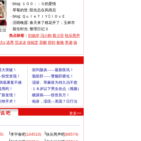
·
blog:
１００：：０的爱情
·
草莓的世:
阳光总在风雨后
·
blog:
ＱｕＩｅＴｌＹｌＯｖＥ
·
泪雨晚霞:
春天来了桃花开了：玉林市
·
留住时光:
整理日记３
上位
热点标签：
刘德华
冯小刚
蔡少芬
快乐男声
大s
选秀
范冰冰
张柏芝
苏醒
郑钧
春晚
李湘
搞
说 吧
更多>>
5)
李宇春吧
(104510)
快乐男声吧
(68574)