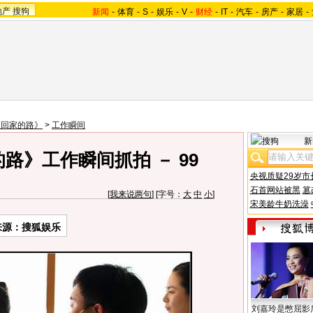
地产
搜狗
新闻
-
体育
-
S
-
娱乐
-
V
-
财经
-
IT
-
汽车
-
房产
-
家居
-
《回家的路》
>
工作瞬间
新
路》工作瞬间抓拍 － 99
央视质疑29岁市
石首网站被黑
篡
[
我来说两句
] [字号：
大
中
小
]
宋美龄牛奶洗澡
来源：搜狐娱乐
刘嘉玲是憋屈影