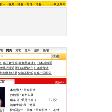
女人
-
视频
-
播客
-
邮件
-
博客
-
BBS
-
我说两句
闻
网页
博客
音乐
图片
说吧
长
邓玉娇失踪
朝鲜军事演习
日本兵赎罪
改温总讲话
夏日减肥秘方
日本瘦脸法
中共卧底结局
慈禧不快乐
侵略中国报告
更多>>
·
本色男人:
回家的路
·
沙如雪-:
郑州车展
·
电车 开:
爱是什么（一）－－正巧父
·
简单生活:
秋日游园
·
快乐进行:
一天晚上回家的路上，心情
后？