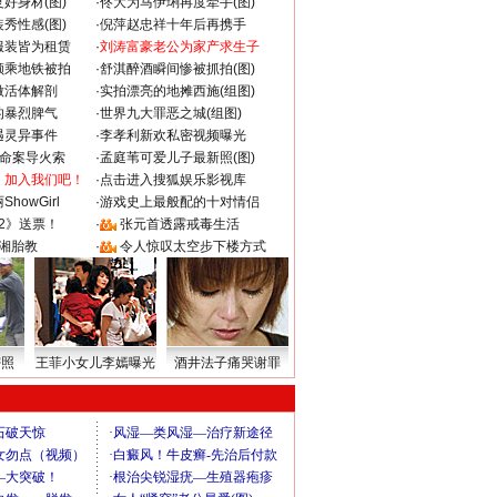
好身材(图)
·
佟大为马伊琍再度牵手(图)
秀性感(图)
·
倪萍赵忠祥十年后再携手
服装皆为租赁
·
刘涛富豪老公为家产求生子
颜乘地铁被拍
·
舒淇醉酒瞬间惨被抓拍(图)
做活体解剖
·
实拍漂亮的地摊西施(组图)
的暴烈脾气
·
世界九大罪恶之城(组图)
遇灵异事件
·
李孝利新欢私密视频曝光
成命案导火索
·
孟庭苇可爱儿子最新照(图)
：加入我们吧！
·
点击进入搜狐娱乐影视库
howGirl
·
游戏史上最般配的十对情侣
2》送票！
·
张元首透露戒毒生活
湘胎教
·
令人惊叹太空步下楼方式
密照
王菲小女儿李嫣曝光
酒井法子痛哭谢罪