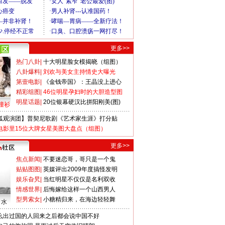
更多>>
热门八卦
|
十大明星脸女模揭晓（组图）
八卦爆料
|
刘欢与美女主持情史大曝光
第壹电影
|
《金钱帝国》：王晶没上进心
精彩组图
|
46位明星孕妇时的大胆造型图
明星话题
|
20位银幕硬汉比拼阳刚美(图)
撞衫
狐观演团】普契尼歌剧《艺术家生涯》打分贴
电影里15位大牌女星美图大盘点（组图）
更多>>
焦点新闻
|
不要迷恋哥，哥只是一个鬼
贴贴图图
|
英媒评出2009年度搞怪发明
娱乐旮旯
|
当红明星不仅仅是名利双收
情感世界
|
后悔嫁给这样一个山西男人
型男索女
|
小糖精归来，在海边轻轻舞
口水
么出过国的人回来之后都会说中国不好