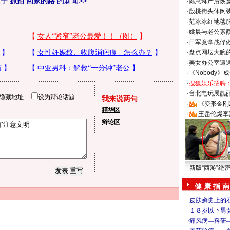
关于
抓拍 回家的路
的新闻>>
·
陈慧琳产后恢复
·
殷桃街头休闲装
·
范冰冰红地毯
·
姚晨与老公素
·
日军竟拿战俘
·
盘点网坛大腕
·
美女办公室遭
·
《Nobody》
·
搜狐娱乐招聘
·
台北电玩展靓丽S
隐藏地址
设为辩论话题
我来说两句
·
《变形金刚
精华区
·
王岳伦爆李
辩论区
新版“西游”绝
健 康 指 南