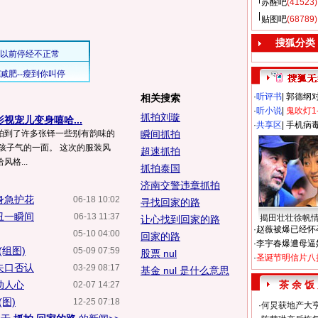
苏醒吧
(41523)
贴图吧
(68789)
搜狐分类
·
听评书
|
郭德纲
相关搜索
·
听小说
|
鬼吹灯1
抓拍刘璇
视宠儿变身嘻哈...
·
共享区
|
手机病
拍到了许多张铎一些别有韵味的
瞬间抓拍
孩子气的一面。 这次的服装风
超速抓拍
格...
抓拍泰国
济南交警违章抓拍
身急护花
06-18 10:02
寻找回家的路
丑一瞬间
06-13 11:37
揭田壮壮徐帆
让心找到回家的路
·
赵薇被爆已经怀
05-10 04:00
回家的路
·
李宇春爆遭母逼
组图)
05-09 07:59
股票 nul
·
圣诞节明信片八
矢口否认
03-29 08:17
基金 nul 是什么意思
动人心
茶 余 饭
02-07 14:27
图)
12-25 07:18
·
何炅获地产大亨