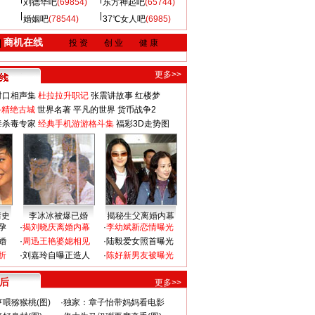
刘德华吧
(69854)
东方神起吧
(65744)
婚姻吧
(78544)
37℃女人吧
(6985)
商机在线
|
投 资
创 业
健 康
更多>>
对口相声集
杜拉拉升职记
张震讲故事
红楼梦
-精绝古城
世界名著
平凡的世界
货币战争2
毒杀毒专家
经典手机游游格斗集
福彩3D走势图
情史
李冰冰被爆已婚
揭秘生父离婚内幕
孕
·
揭刘晓庆离婚内幕
·
李幼斌新恋情曝光
婚
·
周迅王艳婆媳相见
·
陆毅爱女照首曝光
折
·
刘嘉玲自曝正造人
·
陈好新男友被曝光
 后
更多>>
喂猕猴桃(图)
·
独家：章子怡带妈妈看电影