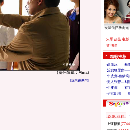
女星借怀孕走光
朱军
赵薇
电影
笑
明星
精彩推荐
(责任编辑：Alina)
[
我来说两句
]
说 吧 排 行
上证指数
(7744