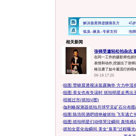
相关新闻
张铎受邀轻松拍杂志 影
在同一工作的摄影师也抓
表情和动作,挖据出了张铎
格沿袭了如今最流行的嘻哈风
06-19 17:20
·
组图:贾晓晨透视泳装露胸垫 方力申湿
·
组图:美女也有失误时 抓拍明星走秀出
·
招摇过市(抓拍)(图)
·
伽利略探测器抓拍月球罕见矿石分布图(
·
组图:陈浩民酒吧猎艳被抓拍 飞车逃亡
·
组图:抓拍明星们动情哭泣瞬间 真情感
·
抓拍女星化妆瞬间 美女“臭美”过程曝光(