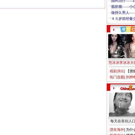
范冰冰李冰冰大
戏剧演出
|
【搜
热门连载
|
刘烨
每天在吞别人
漂在海外
|
为什