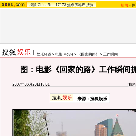
搜狐
ChinaRen
17173
焦点房地产
搜狗
新闻
-
体
娱乐频道
>
电影 Movie
>
《回家的路》
>
工作瞬间
图：电影《回家的路》工作瞬间抓拍
2007年06月20日18:01
[
我来
来源：搜狐娱乐