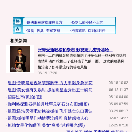
相关新闻
张铎受邀轻松拍杂志 影视宠儿变身嘻哈...
在同一工作的摄影师也抓拍到了许多张铎一些别有韵味的
表情和动作,挖据出了张铎孩子气的一面。 这次的服装风
格沿袭了如今最流行的嘻哈风格...
06-19 17:20
·
组图:贾晓晨透视泳装露胸垫 方力申湿身急护花
06-18 10:02
·
组图:美女也有失误时 抓拍明星走秀出丑一瞬间
06-13 11:37
·
招摇过市(抓拍)(图)
05-10 04:00
·
伽利略探测器抓拍月球罕见矿石分布图(组图)
05-09 07:59
·
组图:陈浩民酒吧猎艳被抓拍 飞车逃亡矢口否认
03-29 08:17
·
组图:抓拍明星们动情哭泣瞬间 真情感动人心
02-07 14:27
·
抓拍女星化妆瞬间 美女“臭美”过程曝光(图)
12-25 07:18