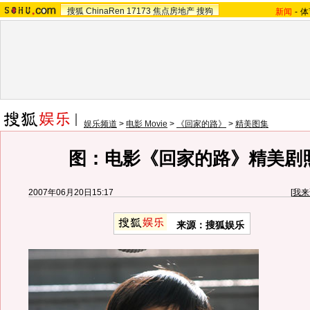
搜狐
ChinaRen
17173
焦点房地产
搜狗
新闻
-
体
娱乐频道
>
电影 Movie
>
《回家的路》
>
精美图集
图：电影《回家的路》精美剧照 
2007年06月20日15:17
[
我来
来源：搜狐娱乐