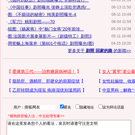
·
《我叫刘跃进》剧照独家曝光 李易祥改行...
06-20 12:10
·
《中国往事》剧照曝光 张铮上演肚兜诱惑(...
06-13 11:50
·
图:《不能说的秘密》纯美剧照曝光-4
06-11 10:49
·
《军刀》精彩剧照——70
06-04 11:59
·
组图:《杨家将》中“杨门女将”20年前珍...
05-29 10:38
·
图:法国新片展参展影片—《超级特工》剧照3
05-11 10:48
·
周笔畅上海落井《第601个电话》剧照曝光(图)
04-25 10:20
更多关于
剧照 回家的路
的新闻>>
用户：
匿名
隐藏地址
设为辩论话题
*搜狗拼音输入法，中文处理专家>>