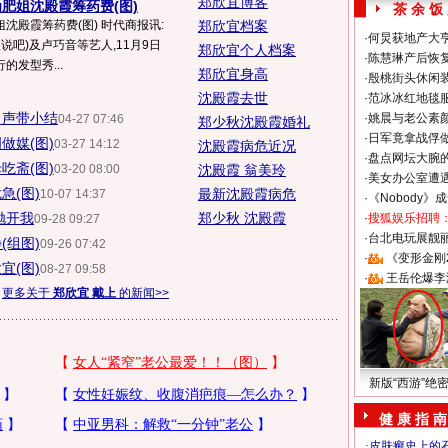
郑欣宜博客
肥姐沈殿霞筹药费(图)
茶 余 饭
沈殿霞筹药费(图) 时代商报讯:
郑欣宜档案
·
何炅获地产大亨
说吧)及卢巧音等艺人,11月9日
郑欣宜个人档案
·
陈慧琳产后恢复
发型秀...
郑欣宜身高
·
殷桃街头休闲装
沈殿霞去世
·
范冰冰红地毯
出声带小结
·
姚晨与老公素
04-27 07:46
郑少秋沈殿霞婚礼
·
日军竟拿战俘
做媒(图)
03-27 14:12
沈殿霞病危近况
·
盘点网坛大腕
吃斋(图)
03-20 08:00
沈殿霞 翁美玲
·
美女办公室遭
急(图)
最新沈殿霞病危
10-07 14:37
·
《Nobody》
抛开我
郑少秋 沈殿霞
·
搜狐娱乐招聘
09-28 09:27
·
台北电玩展靓丽S
(组图)
09-26 07:42
·
《变形金刚
宜(图)
08-27 09:58
·
王岳伦爆李
更多关于
郑欣宜 戴上
的新闻>>
新版“西游”绝
健 康 指 南