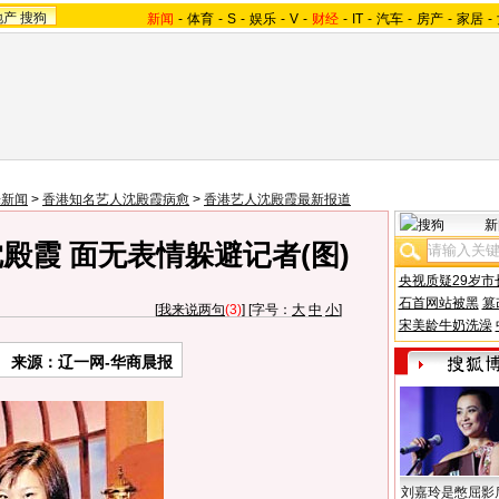
地产
搜狗
新闻
-
体育
-
S
-
娱乐
-
V
-
财经
-
IT
-
汽车
-
房产
-
家居
-
乐新闻
>
香港知名艺人沈殿霞病愈
>
香港艺人沈殿霞最新报道
新
殿霞 面无表情躲避记者(图)
央视质疑29岁市
石首网站被黑
篡
[
我来说两句
(3)
] [字号：
大
中
小
]
宋美龄牛奶洗澡
来源：辽一网-华商晨报
刘嘉玲是憋屈影