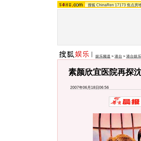
搜狐
ChinaRen
17173
焦点房
娱乐频道
>
港台
>
港台娱
素颜欣宜医院再探沈
2007年06月18日06:56