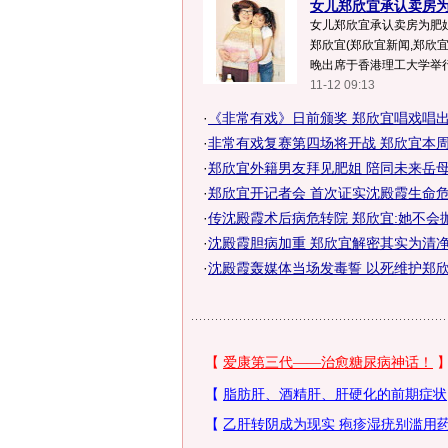
女儿郑欣宜承认卖房为
女儿郑欣宜承认卖房为肥姐
郑欣宜(郑欣宜新闻,郑欣宜
晚出席于香港理工大学举行的
11-12 09:13
·
《非常有戏》日前颁奖 郑欣宜唱戏唱
·
非常有戏复赛第四场将开战 郑欣宜本周
·
郑欣宜外籍男友拜见肥姐 陪同未来岳母
·
郑欣宜开记者会 首次证实沈殿霞生命危
·
传沈殿霞术后病危转院 郑欣宜:她不会
·
沈殿霞胆病加重 郑欣宜解密其实为清净
·
沈殿霞轰媒体当场发毒誓 以死维护郑欣