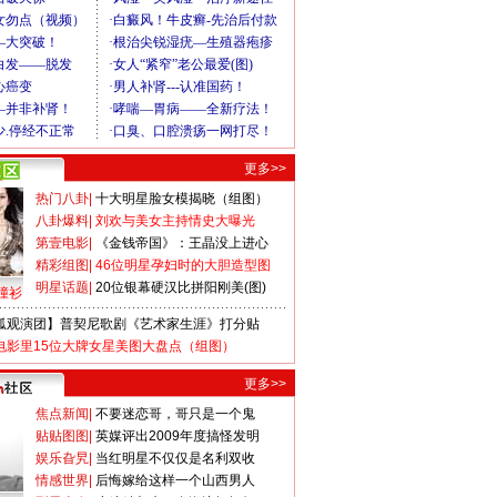
更多>>
热门八卦
|
十大明星脸女模揭晓（组图）
八卦爆料
|
刘欢与美女主持情史大曝光
第壹电影
|
《金钱帝国》：王晶没上进心
精彩组图
|
46位明星孕妇时的大胆造型图
明星话题
|
20位银幕硬汉比拼阳刚美(图)
撞衫
狐观演团】普契尼歌剧《艺术家生涯》打分贴
电影里15位大牌女星美图大盘点（组图）
更多>>
焦点新闻
|
不要迷恋哥，哥只是一个鬼
贴贴图图
|
英媒评出2009年度搞怪发明
娱乐旮旯
|
当红明星不仅仅是名利双收
情感世界
|
后悔嫁给这样一个山西男人