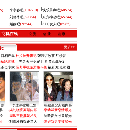
5)
李宇春吧
(104510)
快乐男声吧
(68574)
刘德华吧
(69854)
东方神起吧
(65744)
婚姻吧
(78544)
37℃女人吧
(6985)
商机在线
|
投 资
创 业
健 康
更多>>
对口相声集
杜拉拉升职记
张震讲故事
红楼梦
-精绝古城
世界名著
平凡的世界
货币战争2
毒杀毒专家
经典手机游游格斗集
福彩3D走势图
情史
李冰冰被爆已婚
揭秘生父离婚内幕
孕
·
揭刘晓庆离婚内幕
·
李幼斌新恋情曝光
婚
·
周迅王艳婆媳相见
·
陆毅爱女照首曝光
折
·
刘嘉玲自曝正造人
·
陈好新男友被曝光