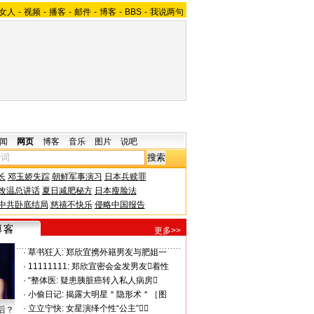
女人
-
视频
-
播客
-
邮件
-
博客
-
BBS
-
我说两句
闻
网页
博客
音乐
图片
说吧
长
邓玉娇失踪
朝鲜军事演习
日本兵赎罪
改温总讲话
夏日减肥秘方
日本瘦脸法
中共卧底结局
慈禧不快乐
侵略中国报告
更多>>
·
草书狂人:
郑欣宜携外籍男友与肥姐一
·
11111111:
郑欣宜密会金发男友着性
·
“整体医:
疑患胰脏癌转入私人病房
·
小偷日记:
揭露大明星＂隐形术＂［图
·
立立宁快:
女星演绎个性“公主”（
后？