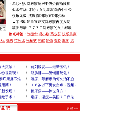
·
易じ~@:
沈殿霞病房中仍受偷拍骚扰
·
似水年华:
评论：女明星演绎的个性公
·
娱乐无极:
沈殿霞郑欣宜郑少秋
·
←①≯飘:
郑欣宜证实沈殿霞再度入院
·
减肥与增:
７７７７沈殿霞的女儿郑欣
上位
热点标签：
刘德华
冯小刚
蔡少芬
快乐男声
大s
选秀
范冰冰
张柏芝
苏醒
郑钧
春晚
李湘
搞
说 吧
更多>>