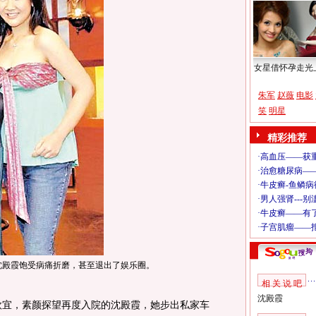
女星借怀孕走光
朱军
赵薇
电影
笑
明星
精彩推荐
沈殿霞饱受病痛折磨，甚至退出了娱乐圈。
相 关 说 吧
沈殿霞
欣宜，素颜探望再度入院的沈殿霞，她步出私家车