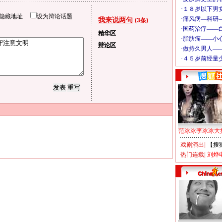
隐藏地址
设为辩论话题
我来说两句
(3条)
精华区
辩论区
范冰冰李冰冰大
戏剧演出
|
【搜
热门连载
|
刘烨