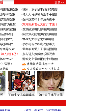
 后
更多>>
喂猕猴桃(图)
·
独家：章子怡带妈妈看电影
好身材(图)
·
佟大为马伊琍再度牵手(图)
秀性感(图)
·
倪萍赵忠祥十年后再携手
服装皆为租赁
·
刘涛富豪老公为家产求生子
颜乘地铁被拍
·
舒淇醉酒瞬间惨被抓拍(图)
做活体解剖
·
实拍漂亮的地摊西施(组图)
的暴烈脾气
·
世界九大罪恶之城(组图)
遇灵异事件
·
李孝利新欢私密视频曝光
成命案导火索
·
孟庭苇可爱儿子最新照(图)
：加入我们吧！
·
点击进入搜狐娱乐影视库
howGirl
·
游戏史上最般配的十对情侣
2》送票！
·
张元首透露戒毒生活
湘胎教
·
令人惊叹太空步下楼方式
密照
王菲小女儿李嫣曝光
酒井法子痛哭谢罪