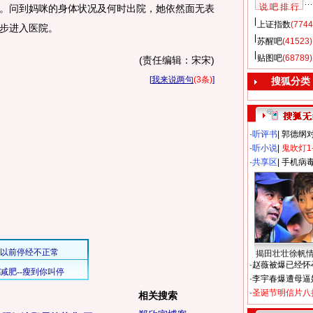
说 吧 排 行
。问到妈咪的身体状况及何时出院，她依然面无表
上证指数
(7744
步进入医院。
苏醒吧
(41523)
贴图吧
(68789)
(责任编辑：宋宋)
[
我来说两句
(3条)
]
搜狐分类
·
听评书
|
郭德纲
·
听小说
|
鬼吹灯1
·
共享区
|
手机病
揭田壮壮徐帆
·
赵薇被爆已经怀
·
李宇春爆遭母逼
·
圣诞节明信片八
相关搜索