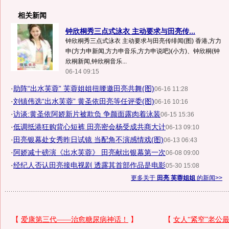
相关新闻
钟欣桐秀三点式泳衣 主动要求与田亮传...
钟欣桐秀三点式泳衣 主动要求与田亮传绯闻(图) 香港,方力
申(方力申新闻,方力申音乐,方力申说吧)(小方)、钟欣桐(钟
欣桐新闻,钟欣桐音乐...
06-14 09:15
·
助阵“出水芙蓉” 芙蓉姐姐扭腰邀田亮共舞(图)
06-16 11:28
·
刘镇伟选“出水芙蓉” 黄圣依田亮等任评委(图)
06-16 10:16
·
访谈:黄圣依阿娇新片被欺负 争颜面露肉着泳装
06-15 15:36
·
低调抵港狂购背心短裤 田亮密会杨受成共商大计
06-13 09:10
·
田亮银幕处女秀昨日试镜 当配角不演感情戏(图)
06-13 06:43
·
阿娇减十磅演《出水芙蓉》 田亮献出银幕第一次
06-08 09:00
·
经纪人否认田亮接电视剧 透露其首部作品是电影
05-30 15:08
更多关于
田亮 芙蓉姐姐
的新闻>>