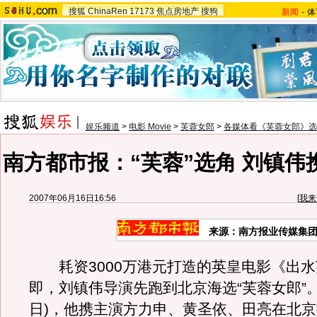
搜狐
ChinaRen
17173
焦点房地产
搜狗
新闻
-
体
娱乐频道
>
电影 Movie
>
芙蓉女郎
>
各媒体看《芙蓉女郎》选
南方都市报：“芙蓉”选角 刘镇伟
2007年06月16日16:56
[
我来
来源：南方报业传媒集团
耗资3000万港元打造的英皇电影《出水
即，刘镇伟导演先跑到北京海选“芙蓉女郎”。
日)，他携主演方力申、黄圣依、田亮在北