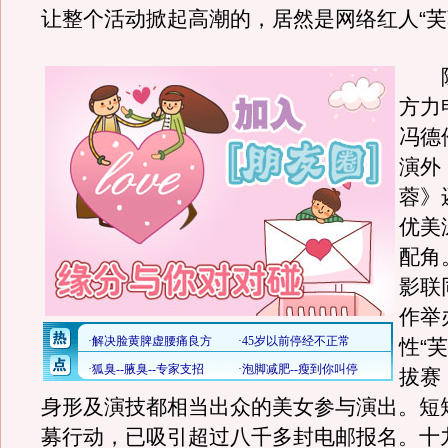
让整个活动掀起高潮的，居然是网络红人“芙
除
方力
冯德
演外
蓉》
优美
配角
影联
作举
性“
拔赛
身形及演技都相当出众的美女参与演出。短
募行动，已吸引超过八千多封电邮报名。十