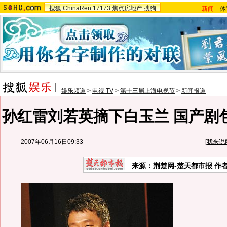
搜狐
ChinaRen
17173
焦点房地产
搜狗
新闻
-
体
娱乐频道
>
电视 TV
>
第十三届上海电视节
>
新闻报道
孙红雷刘若英摘下白玉兰 国产剧
2007年06月16日09:33
[
我来说
来源：荆楚网-楚天都市报 作