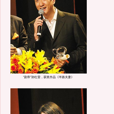
“剧帝”孙红雷，获奖作品《半路夫妻》