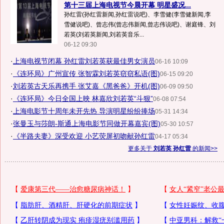
第十三届上海电视节今晨开幕 明星盛况...
孙红雷(孙红雷新闻,孙红雷说吧)、李雪健(李雪健新闻,李
雪健说吧)、曾志伟(曾志伟新闻,曾志伟说吧)、谢庭锋、刘
若英(刘若英新闻,刘若英音乐...
06-12 09:30
·
上海电视节闭幕 孙红雷刘若英获最佳男女演员
06-16 10:09
·
《连环局》广州宣传 张智霖刘若英窃窃私语(图)
06-15 09:20
·
刘若英古天乐再携手 张艾嘉《黑爸爸》开机(图)
06-09 09:50
·
《连环局》今日全国上映 林嘉欣刘若英“斗狠”
06-08 07:54
·
上海电影节十周年未开先热 导演明星纷纷捧场
05-31 14:34
·
张曼玉与莎朗-斯通上海电影节同做开幕嘉宾(图)
05-30 10:57
·
《半路夫妻》深受欢迎 小艺荧屏初吻献孙红雷
04-17 05:34
更多关于
刘若英 孙红雷
的新闻>>