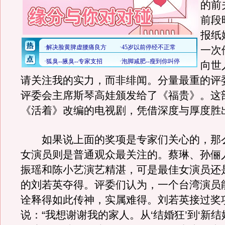
的前
前段
报纸
一次
向世
请关注我的实力，而非绯闻。分量最重的评
评委会主席斯琴高娃颁发给了《福贵》。这
《活着》改编的电视剧，凭借深度与厚度胜
如果说上面的奖项是专家们关心的，那
女演员则是普通观众最关注的。蔡琳、孙俪
振瑶和陈小艺演艺精湛，可是最佳女演员还
的刘若英夺得。评委们认为，一个台湾演员
诠释得如此传神，实属难得。刘若英接过奖
说：“我想谢谢我的家人。从‘结婚狂’到‘新结