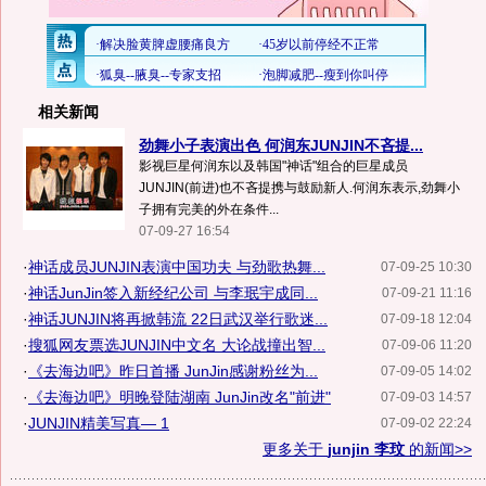
相关新闻
劲舞小子表演出色 何润东JUNJIN不吝提...
影视巨星何润东以及韩国"神话"组合的巨星成员
JUNJIN(前进)也不吝提携与鼓励新人.何润东表示,劲舞小
子拥有完美的外在条件...
07-09-27 16:54
·
神话成员JUNJIN表演中国功夫 与劲歌热舞...
07-09-25 10:30
·
神话JunJin签入新经纪公司 与李珉宇成同...
07-09-21 11:16
·
神话JUNJIN将再掀韩流 22日武汉举行歌迷...
07-09-18 12:04
·
搜狐网友票选JUNJIN中文名 大论战撞出智...
07-09-06 11:20
·
《去海边吧》昨日首播 JunJin感谢粉丝为...
07-09-05 14:02
·
《去海边吧》明晚登陆湖南 JunJin改名"前进"
07-09-03 14:57
·
JUNJIN精美写真— 1
07-09-02 22:24
更多关于
junjin 李玟
的新闻>>