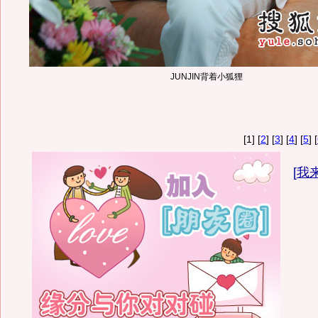
JUNJIN背着小狐狸
[1] [
2
] [
3
] [
4
] [
5
] [
[
我