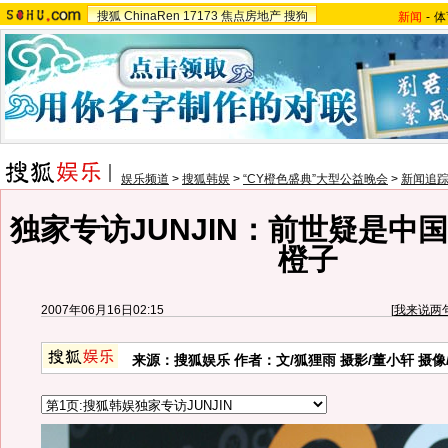
搜狐
ChinaRen
17173
焦点房地产
搜狗
新闻
-
体
娱乐频道
>
搜狐韩娱
>
“CY橙色盛典”大型公益晚会
>
新闻追
独家专访JUNJIN：前世疑是中
橙子
2007年06月16日02:15
[
我来说两
来源：搜狐娱乐 作者：文/狐狸雨 摄影/董小轩 摄像