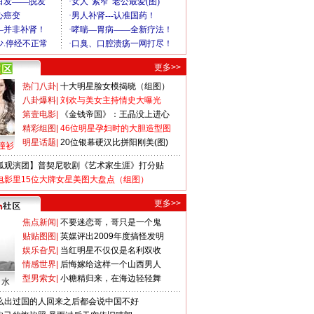
更多>>
热门八卦
|
十大明星脸女模揭晓（组图）
八卦爆料
|
刘欢与美女主持情史大曝光
第壹电影
|
《金钱帝国》：王晶没上进心
精彩组图
|
46位明星孕妇时的大胆造型图
明星话题
|
20位银幕硬汉比拼阳刚美(图)
撞衫
狐观演团】普契尼歌剧《艺术家生涯》打分贴
电影里15位大牌女星美图大盘点（组图）
更多>>
焦点新闻
|
不要迷恋哥，哥只是一个鬼
贴贴图图
|
英媒评出2009年度搞怪发明
娱乐旮旯
|
当红明星不仅仅是名利双收
情感世界
|
后悔嫁给这样一个山西男人
型男索女
|
小糖精归来，在海边轻轻舞
口水
么出过国的人回来之后都会说中国不好