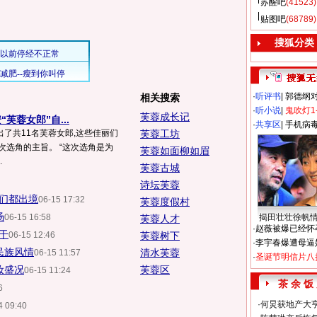
苏醒吧
(41523)
贴图吧
(68789)
搜狐分类
·
听评书
|
郭德纲
相关搜索
·
听小说
|
鬼吹灯1
芙蓉成长记
芙蓉女郎”自...
·
共享区
|
手机病
了共11名芙蓉女郎,这些佳丽们
芙蓉工坊
次选角的主旨。 “这次选角是为
芙蓉如面柳如眉
.
芙蓉古城
诗坛芙蓉
她们都出境
06-15 17:32
芙蓉度假村
场
06-15 16:58
揭田壮壮徐帆
芙蓉人才
·
赵薇被爆已经怀
干
06-15 12:46
芙蓉树下
·
李宇春爆遭母逼
民族风情
清水芙蓉
06-15 11:57
·
圣诞节明信片八
妆盛况
芙蓉区
06-15 11:24
茶 余 饭
6
·
何炅获地产大亨
4 09:40