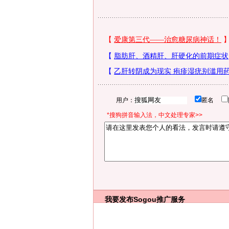
用户：
匿名
*搜狗拼音输入法，中文处理专家>>
我要发布
Sogou推广服务