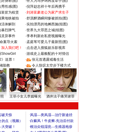
好身材(图)
·
佟大为马伊琍再度牵手(图)
秀性感(图)
·
倪萍赵忠祥十年后再携手
服装皆为租赁
·
刘涛富豪老公为家产求生子
颜乘地铁被拍
·
舒淇醉酒瞬间惨被抓拍(图)
做活体解剖
·
实拍漂亮的地摊西施(组图)
的暴烈脾气
·
世界九大罪恶之城(组图)
遇灵异事件
·
李孝利新欢私密视频曝光
成命案导火索
·
孟庭苇可爱儿子最新照(图)
：加入我们吧！
·
点击进入搜狐娱乐影视库
howGirl
·
游戏史上最般配的十对情侣
2》送票！
·
张元首透露戒毒生活
湘胎教
·
令人惊叹太空步下楼方式
密照
王菲小女儿李嫣曝光
酒井法子痛哭谢罪