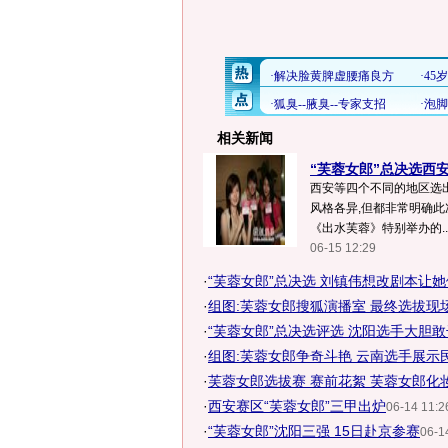
相关新闻
“芙蓉女郎”总决选西安“
西安等四个不同的地区选出
风格各异,但都非常明确此
《出水芙蓉》特别举办的..
06-15 12:29
·
“芙蓉女郎”总决选 刘镇伟想改剧本让
·
组图:芙蓉女郎搜狐演播室 最终选拔现
·
“芙蓉女郎”总决选评选 沈阳选手大胆敢
·
组图:芙蓉女郎争奇斗艳 云南选手展示
·
芙蓉女郎选拔赛 赛前花絮 芙蓉女郎化
·
西安赛区“芙蓉女郎”三甲出炉
06-14 11:2
·
“芙蓉女郎”沈阳三强 15日赴京参赛
06-1