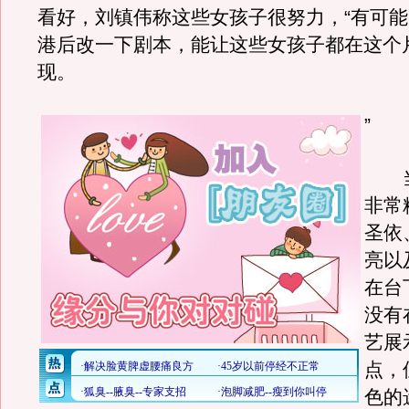
看好，刘镇伟称这些女孩子很努力，“有可
港后改一下剧本，能让这些女孩子都在这个
现。
”
当
非常
圣依
亮以
在台
没有
艺展
点，
色的