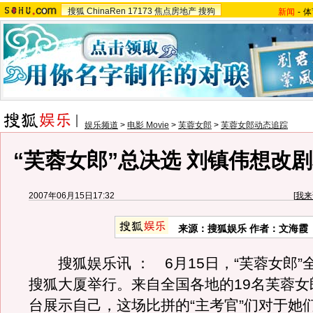
搜狐
ChinaRen
17173
焦点房地产
搜狗
新闻
-
体
娱乐频道
>
电影 Movie
>
芙蓉女郎
>
芙蓉女郎动态追踪
“芙蓉女郎”总决选 刘镇伟想改
2007年06月15日17:32
[
我来
来源：搜狐娱乐 作者：文海霞
搜狐娱乐讯 ： 6月15日，“芙蓉女郎”
搜狐大厦举行。来自全国各地的19名芙蓉女
台展示自己，这场比拼的“主考官”们对于她