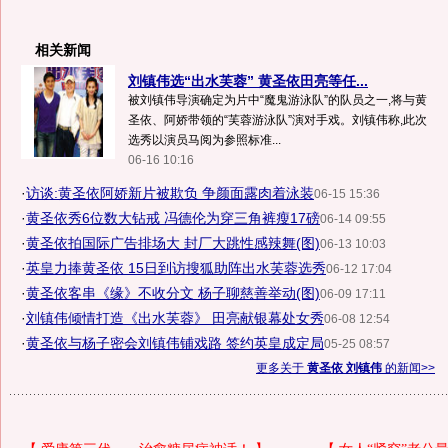
相关新闻
刘镇伟选“出水芙蓉” 黄圣依田亮等任...
被刘镇伟导演确定为片中“魔鬼游泳队”的队员之一,将与黄
圣依、阿娇带领的“芙蓉游泳队”演对手戏。刘镇伟称,此次
选秀以演员马阅为参照标准...
06-16 10:16
·
访谈:黄圣依阿娇新片被欺负 争颜面露肉着泳装
06-15 15:36
·
黄圣依秀6位数大钻戒 冯德伦为穿三角裤瘦17磅
06-14 09:55
·
黄圣依拍国际广告排场大 封厂大跳性感辣舞(图)
06-13 10:03
·
英皇力捧黄圣依 15日到访搜狐助阵出水芙蓉选秀
06-12 17:04
·
黄圣依客串《缘》不收分文 杨子聊慈善举动(图)
06-09 17:11
·
刘镇伟倾情打造《出水芙蓉》 田亮献银幕处女秀
06-08 12:54
·
黄圣依与杨子密会刘镇伟铺戏路 签约英皇成定局
05-25 08:57
更多关于
黄圣依 刘镇伟
的新闻>>