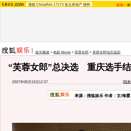
搜狐
ChinaRen
17173
焦点房地产
搜狗
新闻
-
体
娱乐频道
>
电影 Movie
>
芙蓉女郎
>
芙蓉女郎动态追踪
“芙蓉女郎”总决选 重庆选手结
2007年06月15日12:37
[
我来
来源：搜狐娱乐 作者：文/海霞