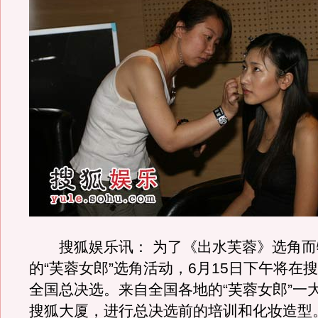
搜狐娱乐讯： 为了《出水芙蓉》选角而
的“芙蓉女郎”选角活动，6月15日下午将在
全国总决选。来自全国各地的“芙蓉女郎”一
搜狐大厦，进行总决选前的培训和化妆造型