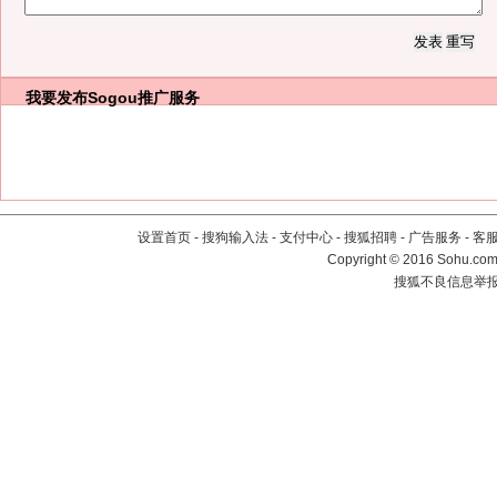
我要发布
Sogou推广服务
设置首页
-
搜狗输入法
-
支付中心
-
搜狐招聘
-
广告服务
-
客
Copyright
©
2016 Sohu.com 
搜狐不良信息举