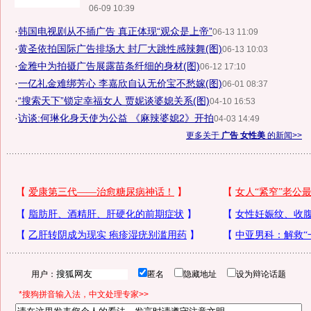
06-09 10:39
·
韩国电视剧从不插广告 真正体现“观众是上帝”
06-13 11:09
·
黄圣依拍国际广告排场大 封厂大跳性感辣舞(图)
06-13 10:03
·
金雅中为拍摄广告展露苗条纤细的身材(图)
06-12 17:10
·
一亿礼金难绑芳心 李嘉欣自认无价宝不愁嫁(图)
06-01 08:37
·
“搜索天下”锁定幸福女人 贾妮谈婆媳关系(图)
04-10 16:53
·
访谈:何琳化身天使为公益 《麻辣婆媳2》开拍
04-03 14:49
更多关于
广告 女性美
的新闻>>
用户：
匿名
隐藏地址
设为辩论话题
*搜狗拼音输入法，中文处理专家>>