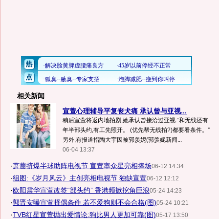
相关新闻
宣萱心理辅导平复丧犬痛 承认曾与亚视...
稍后宣萱将返内地拍剧,她承认曾接洽过亚视:“和无线还有
年半部头约,有工先照开。 (优先帮无线拍?)都要看条件。”
另外,有报道指陶大宇因被郭羡妮(郭羡妮新闻...
06-04 13:37
·
萧蔷挤爆半球助阵电视节 宣萱率众星亮相捧场
06-12 14:34
·
组图:《岁月风云》主创亮相电视节 独缺宣萱
06-12 12:12
·
欧阳震华宣萱改签“部头约” 香港频掀挖角巨浪
05-24 14:23
·
郭晋安曝宣萱择偶条件 若不爱狗则不会合格(图)
05-24 10:21
·
TVB红星宣萱抛出爱情论:狗比男人更加可靠(图)
05-17 13:50