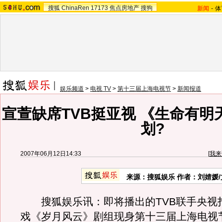
搜狐
ChinaRen
17173
焦点房地产
搜狗
新闻
-
体
娱乐频道
>
电视 TV
>
第十三届上海电视节
>
新闻报道
宣萱缺席TVB挺亚视 《生命有明
划?
2007年06月12日14:33
[
我来
来源：搜狐娱乐 作者：刘婧媛/
搜狐娱乐讯：即将播出的TVB联手央视
戏《岁月风云》剧组现身第十三届上海电视