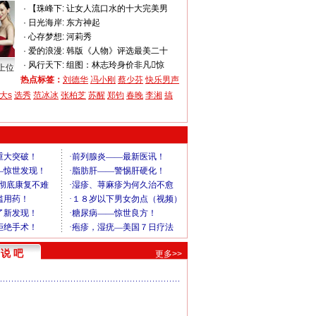
·
【珠峰下:
让女人流口水的十大完美男
·
日光海岸:
东方神起
·
心存梦想:
河莉秀
·
爱的浪漫:
韩版《人物》评选最美二十
·
风行天下:
组图：林志玲身价非凡惊
上位
热点标签：
刘德华
冯小刚
蔡少芬
快乐男声
大s
选秀
范冰冰
张柏芝
苏醒
郑钧
春晚
李湘
搞
说 吧
更多>>