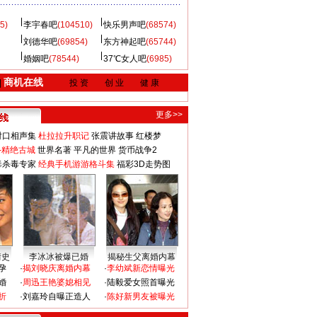
5)
李宇春吧
(104510)
快乐男声吧
(68574)
刘德华吧
(69854)
东方神起吧
(65744)
婚姻吧
(78544)
37℃女人吧
(6985)
商机在线
|
投 资
创 业
健 康
更多>>
对口相声集
杜拉拉升职记
张震讲故事
红楼梦
-精绝古城
世界名著
平凡的世界
货币战争2
毒杀毒专家
经典手机游游格斗集
福彩3D走势图
情史
李冰冰被爆已婚
揭秘生父离婚内幕
孕
·
揭刘晓庆离婚内幕
·
李幼斌新恋情曝光
婚
·
周迅王艳婆媳相见
·
陆毅爱女照首曝光
折
·
刘嘉玲自曝正造人
·
陈好新男友被曝光