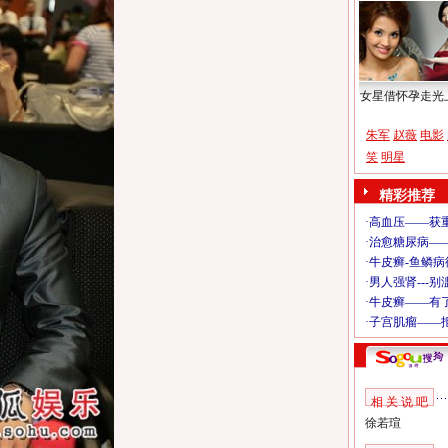
女星借怀孕走光
朱军
赵薇
电影
笑
明星
精彩推荐
相 关 说 吧
徐若瑄