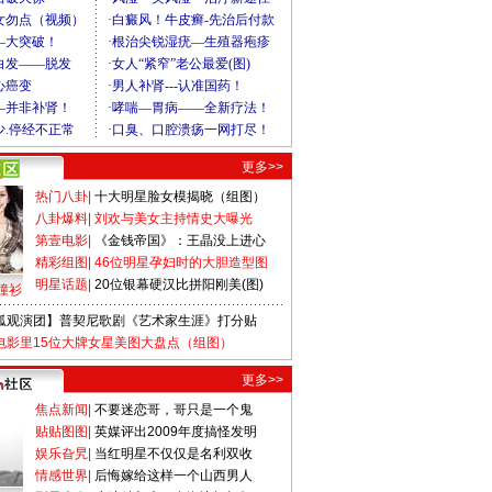
更多>>
热门八卦
|
十大明星脸女模揭晓（组图）
八卦爆料
|
刘欢与美女主持情史大曝光
第壹电影
|
《金钱帝国》：王晶没上进心
精彩组图
|
46位明星孕妇时的大胆造型图
明星话题
|
20位银幕硬汉比拼阳刚美(图)
撞衫
狐观演团】普契尼歌剧《艺术家生涯》打分贴
电影里15位大牌女星美图大盘点（组图）
更多>>
焦点新闻
|
不要迷恋哥，哥只是一个鬼
贴贴图图
|
英媒评出2009年度搞怪发明
娱乐旮旯
|
当红明星不仅仅是名利双收
情感世界
|
后悔嫁给这样一个山西男人