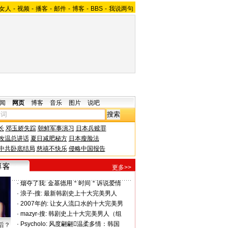
女人
-
视频
-
播客
-
邮件
-
博客
-
BBS
-
我说两句
闻
网页
博客
音乐
图片
说吧
长
邓玉娇失踪
朝鲜军事演习
日本兵赎罪
改温总讲话
夏日减肥秘方
日本瘦脸法
中共卧底结局
慈禧不快乐
侵略中国报告
更多>>
·
烟夺了我:
金基德用＂时间＂诉说爱情
·
浪子-搜:
最新韩剧史上十大完美男人
·
2007年的:
让女人流口水的十大完美男
·
mazyr-搜:
韩剧史上十大完美男人（组
·
Psycholo:
风度翩翩温柔多情：韩国
后？