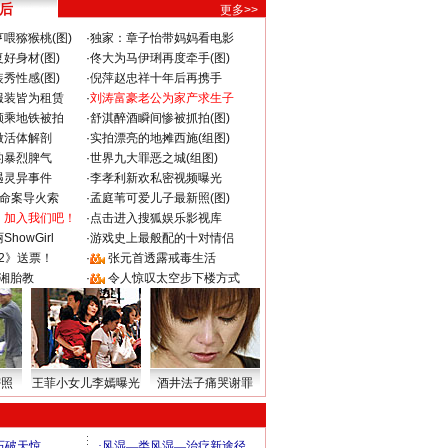
 后
更多>>
喂猕猴桃(图)
·
独家：章子怡带妈妈看电影
好身材(图)
·
佟大为马伊琍再度牵手(图)
秀性感(图)
·
倪萍赵忠祥十年后再携手
服装皆为租赁
·
刘涛富豪老公为家产求生子
颜乘地铁被拍
·
舒淇醉酒瞬间惨被抓拍(图)
做活体解剖
·
实拍漂亮的地摊西施(组图)
的暴烈脾气
·
世界九大罪恶之城(组图)
遇灵异事件
·
李孝利新欢私密视频曝光
成命案导火索
·
孟庭苇可爱儿子最新照(图)
：加入我们吧！
·
点击进入搜狐娱乐影视库
howGirl
·
游戏史上最般配的十对情侣
2》送票！
·
张元首透露戒毒生活
湘胎教
·
令人惊叹太空步下楼方式
密照
王菲小女儿李嫣曝光
酒井法子痛哭谢罪