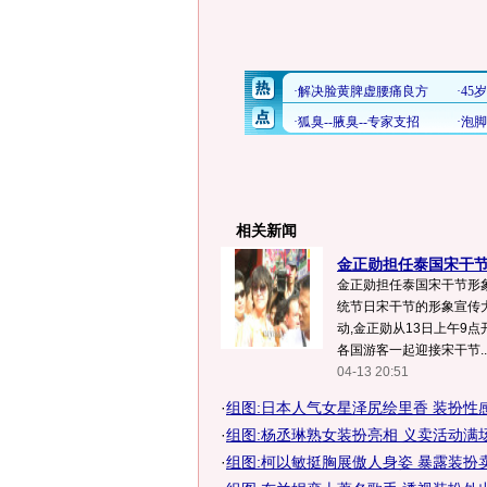
相关新闻
金正勋担任泰国宋干节
金正勋担任泰国宋干节形象
统节日宋干节的形象宣传
动,金正勋从13日上午9
各国游客一起迎接宋干节..
04-13 20:51
·
组图:日本人气女星泽尻绘里香 装扮性
·
组图:杨丞琳熟女装扮亮相 义卖活动满
·
组图:柯以敏挺胸展傲人身姿 暴露装扮