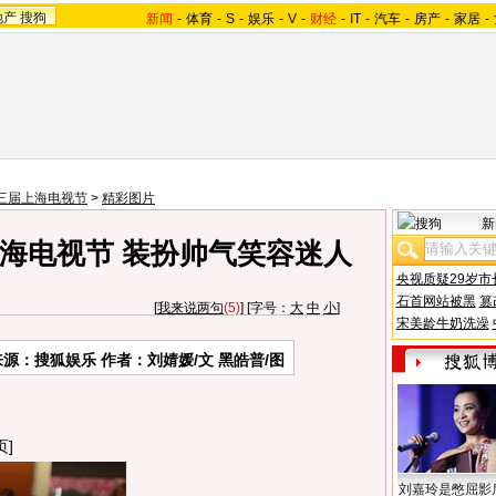
地产
搜狗
新闻
-
体育
-
S
-
娱乐
-
V
-
财经
-
IT
-
汽车
-
房产
-
家居
-
三届上海电视节
>
精彩图片
新
海电视节 装扮帅气笑容迷人
央视质疑29岁市
石首网站被黑
篡
[
我来说两句
(5)
] [字号：
大
中
小
]
宋美龄牛奶洗澡
来源：搜狐娱乐 作者：刘婧媛/文 黑皓普/图
]
刘嘉玲是憋屈影