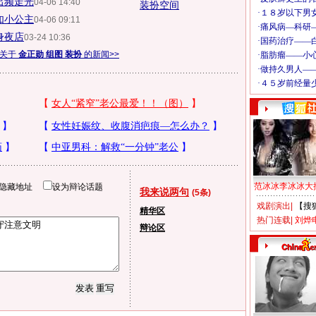
出频走光
04-06 14:40
装扮空间
如小公主
04-06 09:11
身夜店
03-24 10:36
多关于
金正勋 组图 装扮
的新闻>>
范冰冰李冰冰大
隐藏地址
设为辩论话题
我来说两句
(5条)
戏剧演出
|
【搜
精华区
热门连载
|
刘烨
辩论区