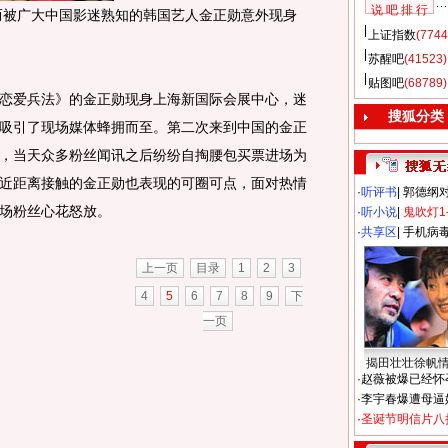
说 吧 排 行
被广大中国影迷熟知的韩国艺人金正勋意外现身
上证指数
(7744
苏醒吧
(41523)
贴图吧
(68789)
爱兵法》的金正勋现身上海新国际会展中心，迷
搜狐分类
吸引了现场媒体蜂拥而至。第二次来到中国的金正
，当天众多粉丝闻讯之后纷纷自掏腰包买票进场为
近距离接触的金正勋也表现的可圈可点，面对热情
·
听评书
|
郭德纲
场粉丝心花怒放。
·
听小说
|
鬼吹灯1
·
共享区
|
手机病
上一页
目录
1
2
3
4
5
6
7
8
9
下
一页
揭田壮壮徐帆
·
赵薇被爆已经怀
·
李宇春爆遭母逼
·
圣诞节明信片八