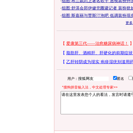
·
组图:布兰妮恋上著名歌手 透视装扮外
·
组图:舒淇会郑伊健兜圈避记者 装扮犹
·
组图:斯嘉丽与贾斯汀泡吧 低调装扮现
更
用户：
匿名
*搜狗拼音输入法，中文处理专家>>