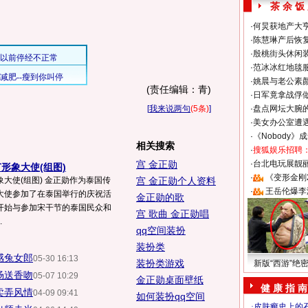
茶 余 饭
·
何炅获地产大亨
·
陈慧琳产后恢复
·
殷桃街头休闲装
·
范冰冰红地毯
·
姚晨与老公素
(责任编辑：青)
·
日军竟拿战俘
[
我来说两句
(5条)
]
·
盘点网坛大腕
·
美女办公室遭
·
《Nobody》
相关搜索
·
搜狐娱乐招聘
宫 金正勋
·
台北电玩展靓丽S
形象大使(组图)
·
《变形金刚
大使(组图) 金正勋作为泰国传
宫 金正勋个人资料
·
王岳伦爆李
大使参加了在泰国举行的庆祝活
金正勋的歌
点开始与参加宋干节的泰国民众和
宫 歌曲 金正勋唱
.
qq空间装扮
装扮类
感兔女郎
05-30 16:13
装扮类游戏
新版“西游”绝
场送香吻
05-07 10:29
金正勋桌面壁纸
健 康 指 南
卖弄风情
04-09 09:41
如何装扮qq空间