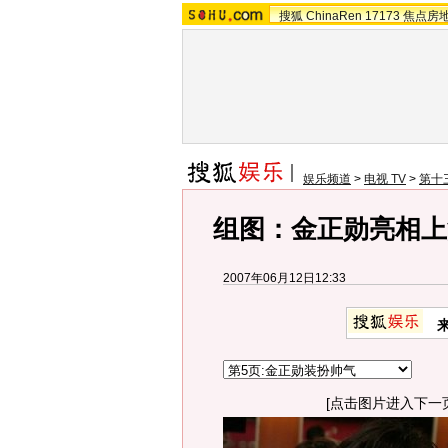
搜狐
ChinaRen
17173
焦点房
娱乐频道
>
电视 TV
>
第十
组图：金正勋亮相上
2007年06月12日12:33
[点击图片进入下一页