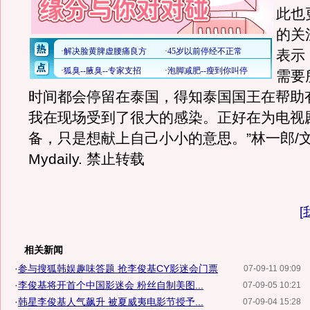
此也
的关
表示
需要
时间都会停留在泰国，得知泰国国王在帮助
我在现场受到了很大的感染。正好在为电视
备，只是想献上自己小小的意思。”林一郎/文
Mydaily. 禁止转载
[
相关新闻
·
参与搜狐韩娱趣味答题 抢李俊基CY影迷会门票
07-09-11 09:09
·
李俊基将开首个中国影迷会 粉丝自制美图...
07-09-05 10:21
·
韩星李俊基人气飙升 被夏威夷电影节授予...
07-09-04 15:28