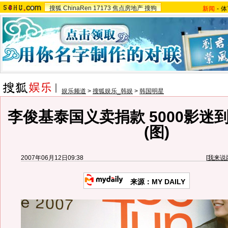
搜狐
ChinaRen
17173
焦点房地产
搜狗
新闻
-
体
娱乐频道
>
搜狐娱乐_韩娱
>
韩国明星
李俊基泰国义卖捐款 5000影迷
(图)
2007年06月12日09:38
[
我来说
来源：MY DAILY