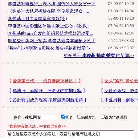
·
李俊基对电视行业表不满:圈钱的人该反省一下
07-09-04 10:20
·
《狗狼》大结局播放在即 李俊基邀观众一...
07-08-27 14:34
·
李俊基上月向泰国皇室捐款(图)
07-06-11 19:10
·
李俊基中国影迷团体连手献上爱心 捐款救...
07-04-24 10:50
·
李俊基的fans自发的组织起慈善捐款运动受...
07-04-18 12:34
·
明星登机牌网上拍卖 李俊基最贵本届超女抢手
06-11-17 08:33
·
"舞林"主持割爱拍卖舞衣 筹集捐款奉献爱心
06-06-15 08:07
更多关于
李俊基 捐款 拍卖
的新闻>>
用户：
匿名
隐藏地址
设为辩论话题
*搜狗拼音输入法，中文处理专家>>