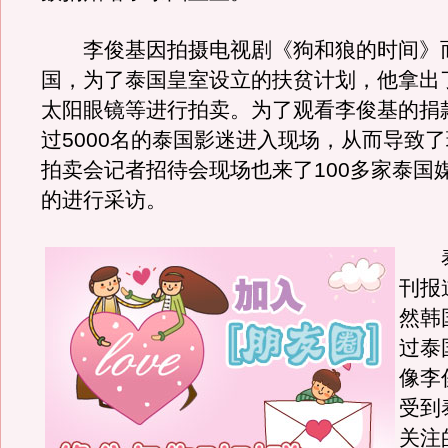
李俊基因拍摄电视剧《狗和狼的时间》
国，为了泰国皇室设立的扶贫计划，他拿出了
太阳眼镜等进行拍卖。为了观看李俊基的捐
过5000名的泰国影迷进入现场，从而导致
拍卖会记者招待会现场也来了100多家泰国
的进行采访。
泰
刊报
然韩
过泰
像李
受到
关注