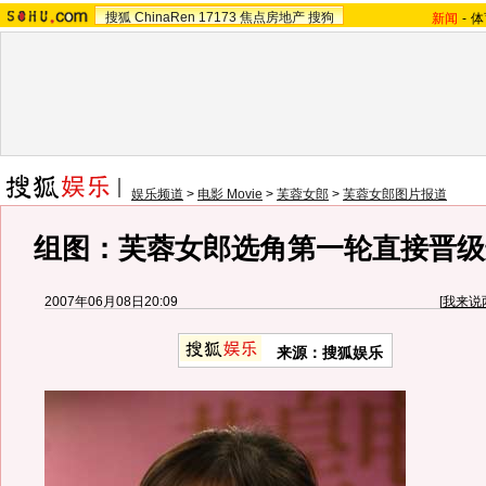
搜狐
ChinaRen
17173
焦点房地产
搜狗
新闻
-
体
娱乐频道
>
电影 Movie
>
芙蓉女郎
>
芙蓉女郎图片报道
组图：芙蓉女郎选角第一轮直接晋级
2007年06月08日20:09
[
我来说
来源：搜狐娱乐