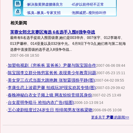
相关新闻
芙蓉女郎北京赛区海选 6名选手入围8强争夺战
最终有6名选手提前入围晋级赛,她们是003华卉、007张宇、012李璐岑、
013尹馨梓、014亚曼以及032张中允。 6月9日下午3点,她们将与第二轮海
选赛中直接晋级的选手进入8强争夺战...
2007-06-08 18:50
·
加盟电视剧《穷爸爸 富爸爸》尹馨与陈宝国合作
2007-06-06 09:44
·
陈宝国李立群分饰穷富爸爸 表现青少年教育问题
2007-05-23 15:11
·
美女穿三点式当面大跳艳舞 张智霖强扮平静(图)
2007-04-02 09:55
·
李康生恋上波霸尹馨 拍戏玩3P现实劝其专情(图)
2007-03-29 09:42
·
春晚神秘白衣女子频上镜 网友纷纷竞猜其身份
2007-02-25 13:49
·
台女星明争暗斗 抢拍内衣广告(组图)
2006-10-13 09:14
·
王心凌剧组度过24岁生日 拒绯闻男友张栋梁吻
2006-09-05 10:08
更多关于
尹馨
的新闻>>