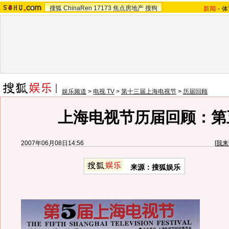
搜狐
ChinaRen
17173
焦点房地产
搜狗
新闻
-
体
娱乐频道
>
电视 TV
>
第十三届上海电视节
>
历届回顾
上海电视节历届回顾：第
2007年06月08日14:56
[
我来
来源：搜狐娱乐