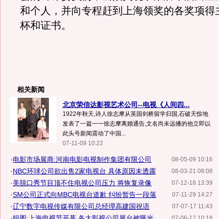
和个人，并向专程赶到上海领奖的各奖项得
杯和证书。
相关新闻
北京荣信达影视艺术公司--电视《人间四...
1922年秋天,诗人徐志摩从英国剑桥留学归国,石破天惊地
发表了一篇一一徐志摩离婚通告,文名尚未远播的他立即以
此头号新闻震动了中国...
07-11-09 10:22
·
电影市场展商:河南电影电视制作集团有限公司
08-05-09 10:16
·
NBC环球公司欲出售2家电视台 具体原因未透露
08-03-21 08:08
·
美脱口秀节目顶不住电视公司压力 将恢复录像
07-12-18 13:39
·
SM公司正式向MBC电视台道歉 纠纷暂告一段落
07-11-29 14:27
·
辽宁数字电视传媒有限公司总经理高建国祝语
07-07-17 11:43
·
组图:上海电视节开幕 各大影视公司展台被曝光
07-06-12 10:18