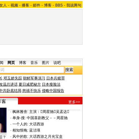
女人
-
视频
-
播客
-
邮件
-
博客
-
BBS
-
我说两句
闻
网页
博客
音乐
图片
说吧
长
邓玉娇失踪
朝鲜军事演习
日本兵赎罪
改温总讲话
夏日减肥秘方
日本瘦脸法
中共卧底结局
慈禧不快乐
侵略中国报告
更多>>
·
枫林雅舍:
主演：周星驰吴孟达
·
单身-搜:
中国喜剧教父－－周星驰
·
一个人的:
大话西游
·
相知恨晚:
蓝洁瑛
·
风中的歌:
大话西游之月光宝盒
后？