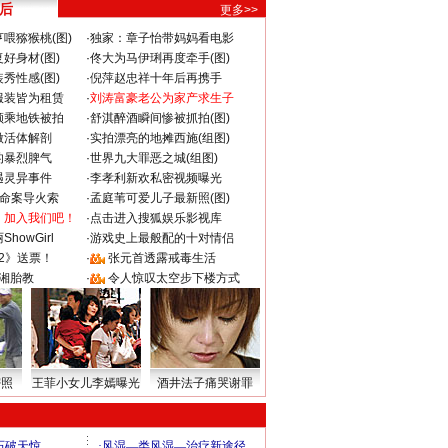
 后
更多>>
喂猕猴桃(图)
·
独家：章子怡带妈妈看电影
好身材(图)
·
佟大为马伊琍再度牵手(图)
秀性感(图)
·
倪萍赵忠祥十年后再携手
服装皆为租赁
·
刘涛富豪老公为家产求生子
颜乘地铁被拍
·
舒淇醉酒瞬间惨被抓拍(图)
做活体解剖
·
实拍漂亮的地摊西施(组图)
的暴烈脾气
·
世界九大罪恶之城(组图)
遇灵异事件
·
李孝利新欢私密视频曝光
成命案导火索
·
孟庭苇可爱儿子最新照(图)
：加入我们吧！
·
点击进入搜狐娱乐影视库
howGirl
·
游戏史上最般配的十对情侣
2》送票！
·
张元首透露戒毒生活
湘胎教
·
令人惊叹太空步下楼方式
密照
王菲小女儿李嫣曝光
酒井法子痛哭谢罪