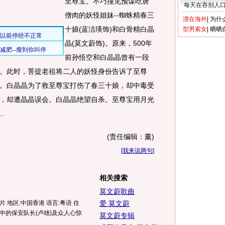
至尊宝。不巧撞见预谋吃唐
每天在吞别人
僧肉的妖怪姐妹--蜘蛛精春三
漂在海外
|
为什
十娘(蓝洁瑛饰)和白骨精白晶
型男索女
|
晒晒
晶(莫文蔚饰)。原来，500年
前孙悟空和白晶晶曾有一段
。此时，菩提老祖将二人的妖怪身份告诉了至尊
。白晶晶为了救至尊宝打伤了春三十娘，却中毒受
，却遭晶晶误会。白晶晶绝望自杀。至尊宝用月光
…
(责任编辑：薰)
[
我来说两句
]
相关搜索
莫文蔚歌曲
片 地区:中国香港 语言:粤语 住
爱 莫文蔚
中的保安队长(卢雄)及众人心惊
莫文蔚专辑