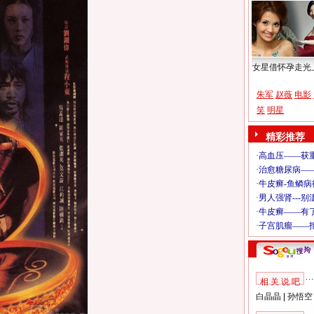
女星借怀孕走光
朱军
赵薇
电影
笑
明星
精彩推荐
相 关 说 吧
白晶晶
|
孙悟空