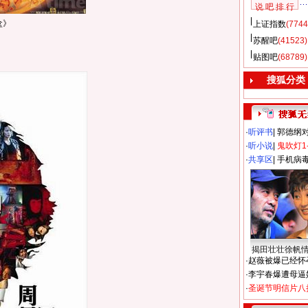
说 吧 排 行
盒》
上证指数
(7744
苏醒吧
(41523)
贴图吧
(68789)
搜狐分类
·
听评书
|
郭德纲
·
听小说
|
鬼吹灯1
·
共享区
|
手机病
揭田壮壮徐帆
·
赵薇被爆已经怀
·
李宇春爆遭母逼
·
圣诞节明信片八