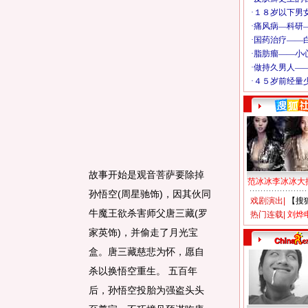
故事开始是观音菩萨要除掉
范冰冰李冰冰大
孙悟空(周星驰饰)，因其伙同
戏剧演出
|
【搜
牛魔王欲杀害师父唐三藏(罗
热门连载
|
刘烨
家英饰)，并偷走了月光宝
盒。唐三藏慈悲为怀，愿自
杀以换悟空重生。 五百年
后，孙悟空投胎为强盗头头