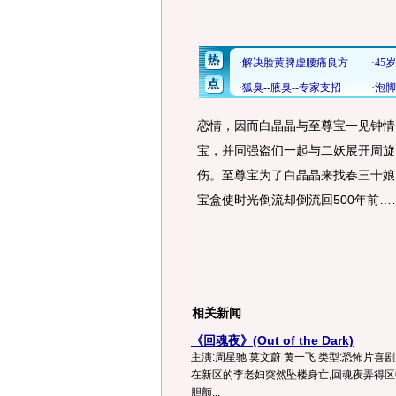
恋情，因而白晶晶与至尊宝一见钟情
宝，并同强盗们一起与二妖展开周旋
伤。至尊宝为了白晶晶来找春三十娘
宝盒使时光倒流却倒流回500年前…
相关新闻
《回魂夜》(Out of the Dark)
主演:周星驰 莫文蔚 黄一飞 类型:恐怖片喜剧
在新区的李老妇突然坠楼身亡,回魂夜弄得区
胆颤...