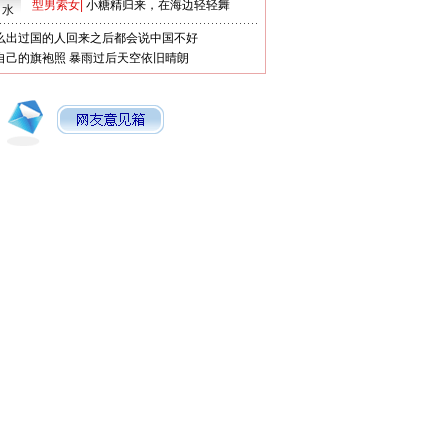
型男索女
|
小糖精归来，在海边轻轻舞
口水
么出过国的人回来之后都会说中国不好
自己的旗袍照
暴雨过后天空依旧晴朗