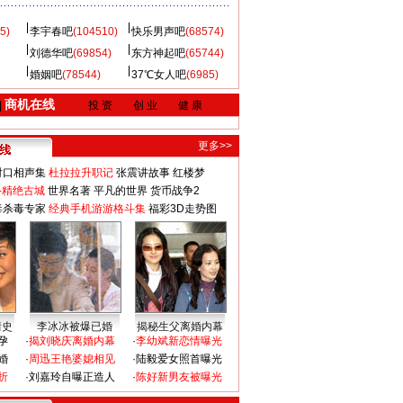
5)
李宇春吧
(104510)
快乐男声吧
(68574)
刘德华吧
(69854)
东方神起吧
(65744)
婚姻吧
(78544)
37℃女人吧
(6985)
商机在线
|
投 资
创 业
健 康
更多>>
对口相声集
杜拉拉升职记
张震讲故事
红楼梦
-精绝古城
世界名著
平凡的世界
货币战争2
毒杀毒专家
经典手机游游格斗集
福彩3D走势图
情史
李冰冰被爆已婚
揭秘生父离婚内幕
孕
·
揭刘晓庆离婚内幕
·
李幼斌新恋情曝光
婚
·
周迅王艳婆媳相见
·
陆毅爱女照首曝光
折
·
刘嘉玲自曝正造人
·
陈好新男友被曝光