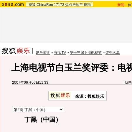
搜狐
ChinaRen
17173
焦点房地产
搜狗
新闻
-
体
娱乐频道
>
电视 TV
>
第十三届上海电视节
>
评委名单
上海电视节白玉兰奖评委：电
2007年06月06日11:33
[
我来
来源：搜狐娱乐
丁黑（中国）