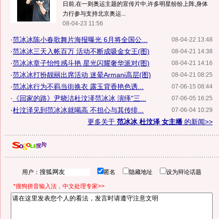
日前,在一则奥运主题的宣传片中,许多明星纷纷上阵,身体
力行参与支持北京奥运...
08-04-23 11:56
·
范冰冰陈小春歌舞片海报曝光 6月将全国公...
08-04-22 13:48
·
范冰冰三天入帐百万 活动不断成吸金女王(图)
08-04-21 14:38
·
范冰冰章子怡性感斗艳 星光闪耀奢华派对(图)
08-04-21 14:16
·
范冰冰打扮靓丽出席活动 迷晕Armani高层(图)
08-04-21 08:25
·
范冰冰行为不羁当街换衣 露玉背香艳色诱...
07-06-15 08:44
·
《回家的路》尹晓洁杜汶泽范冰冰 演绎"三...
07-06-05 16:25
·
杜汶泽见到范冰冰就喝高 不担心与其传绯...
07-06-04 10:29
更多关于
范冰冰 杜汶泽 女主播
的新闻>>
用户：
匿名
隐藏地址
设为辩论话题
*搜狗拼音输入法，中文处理专家>>