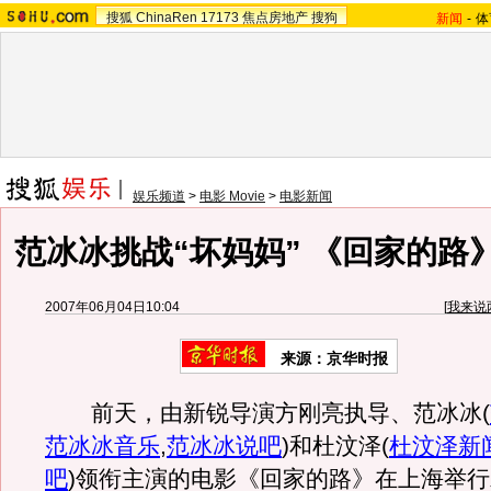
搜狐
ChinaRen
17173
焦点房地产
搜狗
新闻
-
体
娱乐频道
>
电影 Movie
>
电影新闻
范冰冰挑战“坏妈妈” 《回家的路
2007年06月04日10:04
[
我来说
来源：京华时报
前天，由新锐导演方刚亮执导、范冰冰
(
范冰冰音乐
,
范冰冰说吧
)
和杜汶泽
(
杜汶泽新
吧
)
领衔主演的电影《回家的路》在上海举行