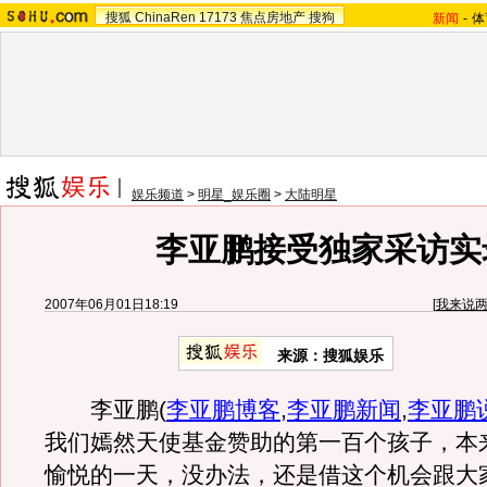
搜狐
ChinaRen
17173
焦点房地产
搜狗
新闻
-
体
娱乐频道
>
明星_娱乐圈
>
大陆明星
李亚鹏接受独家采访实
2007年06月01日18:19
[
我来说
来源：搜狐娱乐
李亚鹏
(
李亚鹏博客
,
李亚鹏新闻
,
李亚鹏
我们嫣然天使基金赞助的第一百个孩子，本
愉悦的一天，没办法，还是借这个机会跟大