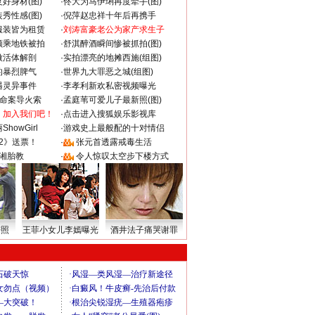
好身材(图)
·
佟大为马伊琍再度牵手(图)
秀性感(图)
·
倪萍赵忠祥十年后再携手
服装皆为租赁
·
刘涛富豪老公为家产求生子
颜乘地铁被拍
·
舒淇醉酒瞬间惨被抓拍(图)
做活体解剖
·
实拍漂亮的地摊西施(组图)
的暴烈脾气
·
世界九大罪恶之城(组图)
遇灵异事件
·
李孝利新欢私密视频曝光
成命案导火索
·
孟庭苇可爱儿子最新照(图)
：加入我们吧！
·
点击进入搜狐娱乐影视库
howGirl
·
游戏史上最般配的十对情侣
2》送票！
·
张元首透露戒毒生活
湘胎教
·
令人惊叹太空步下楼方式
密照
王菲小女儿李嫣曝光
酒井法子痛哭谢罪