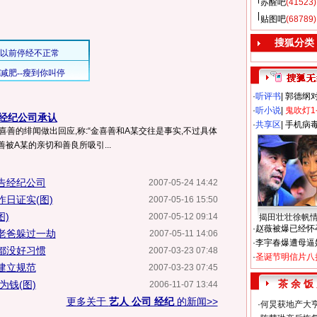
苏醒吧
(41523)
贴图吧
(68789)
搜狐分类
·
听评书
|
郭德纲
·
听小说
|
鬼吹灯1
 经纪公司承认
·
共享区
|
手机病
喜善的绯闻做出回应,称:“金喜善和A某交往是事实,不过具体
被A某的亲切和善良所吸引...
告经纪公司
2007-05-24 14:42
日证实(图)
2007-05-16 15:50
图)
2007-05-12 09:14
揭田壮壮徐帆
·
赵薇被爆已经怀
老爸躲过一劫
2007-05-11 14:06
·
李宇春爆遭母逼
都没好习惯
2007-03-23 07:48
·
圣诞节明信片八
建立规范
2007-03-23 07:45
茶 余 饭
为钱(图)
2006-11-07 13:44
更多关于
艺人 公司 经纪
的新闻>>
·
何炅获地产大亨