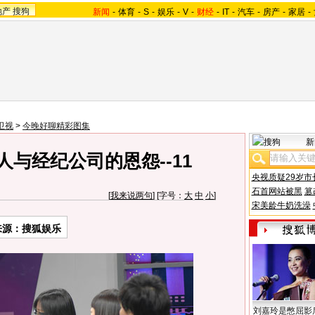
地产
搜狗
新闻
-
体育
-
S
-
娱乐
-
V
-
财经
-
IT
-
汽车
-
房产
-
家居
-
卫视
>
今晚好聊精彩图集
新
与经纪公司的恩怨--11
央视质疑29岁市
石首网站被黑
篡
[
我来说两句
] [字号：
大
中
小
]
宋美龄牛奶洗澡
来源：搜狐娱乐
刘嘉玲是憋屈影