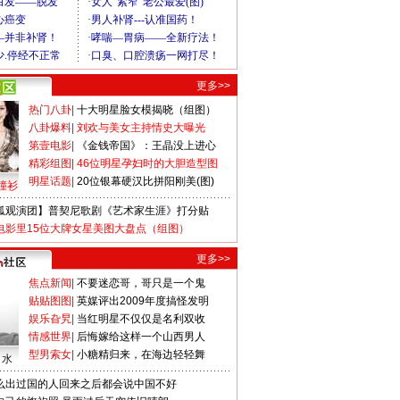
更多>>
热门八卦
|
十大明星脸女模揭晓（组图）
八卦爆料
|
刘欢与美女主持情史大曝光
第壹电影
|
《金钱帝国》：王晶没上进心
精彩组图
|
46位明星孕妇时的大胆造型图
明星话题
|
20位银幕硬汉比拼阳刚美(图)
撞衫
狐观演团】普契尼歌剧《艺术家生涯》打分贴
电影里15位大牌女星美图大盘点（组图）
更多>>
焦点新闻
|
不要迷恋哥，哥只是一个鬼
贴贴图图
|
英媒评出2009年度搞怪发明
娱乐旮旯
|
当红明星不仅仅是名利双收
情感世界
|
后悔嫁给这样一个山西男人
型男索女
|
小糖精归来，在海边轻轻舞
口水
么出过国的人回来之后都会说中国不好