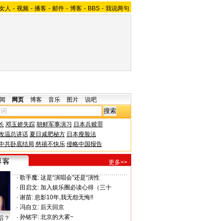
女人
-
视频
-
播客
-
邮件
-
博客
-
BBS
-
我说两句
闻
网页
博客
音乐
图片
说吧
长
邓玉娇失踪
朝鲜军事演习
日本兵赎罪
改温总讲话
夏日减肥秘方
日本瘦脸法
中共卧底结局
慈禧不快乐
侵略中国报告
更多>>
·
歌手魔:
这是“演唱会”还是“演性
·
田启文:
加入娱乐圈必读心得（三十
·
谢苗:
息影10年,我无怨无悔!!
·
冯自立:
后天回京
·
孙铭宇:
北京的大雾~
后？