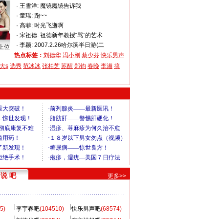
·
王雪洋:
魔镜魔镜告诉我
·
童瑶:
跑~~
·
高菲:
时光飞逝啊
·
宋祖德:
祖德新年教授“骂”的艺术
·
李颖:
2007.2.26哈尔滨半日游(二
上位
热点标签：
刘德华
冯小刚
蔡少芬
快乐男声
大s
选秀
范冰冰
张柏芝
苏醒
郑钧
春晚
李湘
搞
说 吧
更多>>
5)
李宇春吧
(104510)
快乐男声吧
(68574)