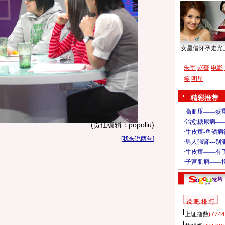
女星借怀孕走光
朱军
赵薇
电影
笑
明星
精彩推荐
(责任编辑：popoliu)
[
我来说两句
]
说 吧 排 行
上证指数
(7744