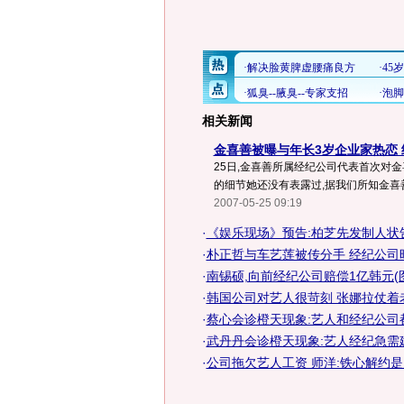
相关新闻
金喜善被曝与年长3岁企业家热恋
25日,金喜善所属经纪公司代表首次对金
的细节她还没有表露过,据我们所知金喜善
2007-05-25 09:19
·
《娱乐现场》预告:柏芝先发制人状
·
朴正哲与车艺莲被传分手 经纪公司昨
·
南锡硕,向前经纪公司赔偿1亿韩元(
·
韩国公司对艺人很苛刻 张娜拉仗着
·
蔡心会诊橙天现象:艺人和经纪公司
·
武丹丹会诊橙天现象:艺人经纪急需
·
公司拖欠艺人工资 师洋:铁心解约是