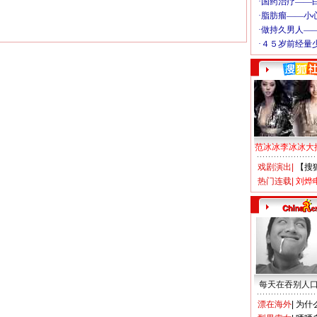
范冰冰李冰冰大
戏剧演出
|
【搜
热门连载
|
刘烨
每天在吞别人
漂在海外
|
为什