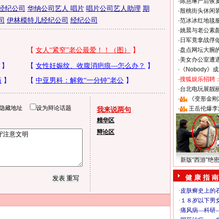
·
陈慧琳产后恢复
经纪公司
华纳公司艺人 唱片
唱片公司艺人助理
期
·
殷桃街头休闲装
司
伊林模特儿经纪公司
经纪公司
·
范冰冰红地毯
·
姚晨与老公素
·
日军竟拿战俘
·
盘点网坛大腕
·
美女办公室遭
·
《Nobody》
·
搜狐娱乐招聘
·
台北电玩展靓丽S
·
《变形金刚
隐藏地址
设为辩论话题
·
王岳伦爆李
我来说两句
精华区
辩论区
新版“西游”绝
健 康 指 南