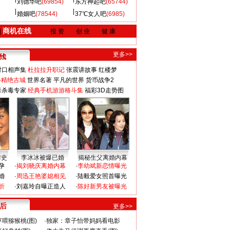
刘德华吧
(69854)
东方神起吧
(65744)
婚姻吧
(78544)
37℃女人吧
(6985)
商机在线
|
投 资
创 业
健 康
更多>>
对口相声集
杜拉拉升职记
张震讲故事
红楼梦
-精绝古城
世界名著
平凡的世界
货币战争2
毒杀毒专家
经典手机游游格斗集
福彩3D走势图
情史
李冰冰被爆已婚
揭秘生父离婚内幕
孕
·
揭刘晓庆离婚内幕
·
李幼斌新恋情曝光
婚
·
周迅王艳婆媳相见
·
陆毅爱女照首曝光
折
·
刘嘉玲自曝正造人
·
陈好新男友被曝光
 后
更多>>
喂猕猴桃(图)
·
独家：章子怡带妈妈看电影