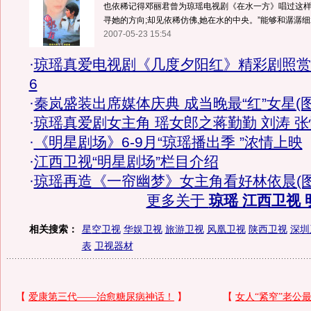
也依稀记得邓丽君曾为琼瑶电视剧《在水一方》唱过这样的
寻她的方向;却见依稀仿佛,她在水的中央。”能够和潺潺细水.
2007-05-23 15:54
·
琼瑶真爱电视剧《几度夕阳红》精彩剧照赏
6
·
秦岚盛装出席媒体庆典 成当晚最“红”女星(图
·
琼瑶真爱剧女主角 瑶女郎之蒋勤勤 刘涛 张
·
《明星剧场》6-9月“琼瑶播出季 ”浓情上映
·
江西卫视“明星剧场”栏目介绍
·
琼瑶再造《一帘幽梦》女主角看好林依晨(图
更多关于
琼瑶 江西卫视 
相关搜索：
星空卫视
华娱卫视
旅游卫视
风凰卫视
陕西卫视
深圳
表
卫视器材