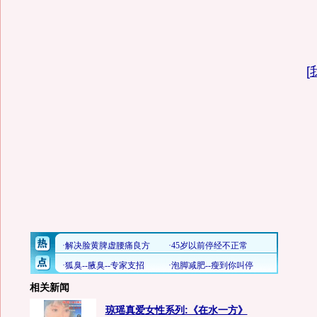
[
相关新闻
琼瑶真爱女性系列:《在水一方》