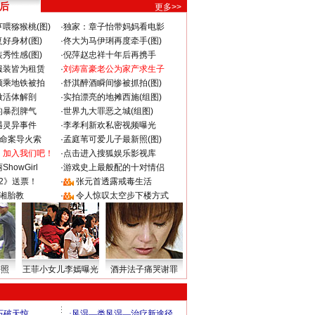
 后
更多>>
喂猕猴桃(图)
·
独家：章子怡带妈妈看电影
好身材(图)
·
佟大为马伊琍再度牵手(图)
秀性感(图)
·
倪萍赵忠祥十年后再携手
服装皆为租赁
·
刘涛富豪老公为家产求生子
颜乘地铁被拍
·
舒淇醉酒瞬间惨被抓拍(图)
做活体解剖
·
实拍漂亮的地摊西施(组图)
的暴烈脾气
·
世界九大罪恶之城(组图)
遇灵异事件
·
李孝利新欢私密视频曝光
成命案导火索
·
孟庭苇可爱儿子最新照(图)
：加入我们吧！
·
点击进入搜狐娱乐影视库
howGirl
·
游戏史上最般配的十对情侣
2》送票！
·
张元首透露戒毒生活
湘胎教
·
令人惊叹太空步下楼方式
密照
王菲小女儿李嫣曝光
酒井法子痛哭谢罪