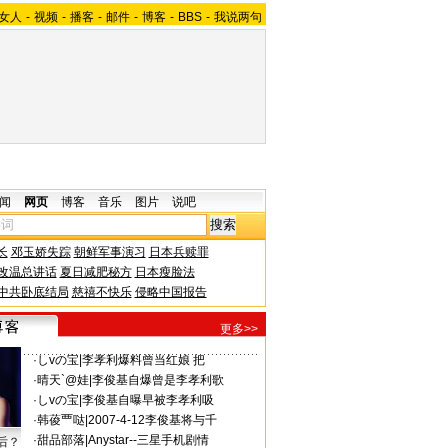
女人
-
视频
-
播客
-
邮件
-
博客
-
BBS
-
我说两句
闻
网页
博客
音乐
图片
说吧
长
邓玉娇失踪
朝鲜军事演习
日本兵赎罪
改温总讲话
夏日减肥秘方
日本瘦脸法
中共卧底结局
慈禧不快乐
侵略中国报告
更多>>
·
しvの宝
|
李孝利爆料曾当红娘 把
·
晴天`@娃
|
李俊基自爆曾是李孝利歌
·
しvの宝
|
李俊基自曝早被李孝利吸
·
韩葰覀哒
|
2007-4-12李俊基将与千
·
甜品部落
|
Anystar--三星手机剧情
后？