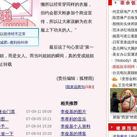
茶 余 饭
懒所以经常穿同样的衣服，
·
何炅获地产大亨
但约会那天刚参加个商业宣
·
陈慧琳产后恢复
传，所以让大家误解为在衣
·
殷桃街头休闲装
服上下功夫的人。”
·
范冰冰红地毯
·
姚晨与老公素
·
日军竟拿战俘
最后说了句心里话“第一
·
盘点网坛大腕
·
美女办公室遭
姐，而是女人。而当叫姐姐的瞬间，真的变成姐姐
·
《Nobody》
禁止转载
·
搜狐娱乐招聘
·
台北电玩展靓丽S
(责任编辑：狐狸雨)
·
《变形金刚
·
王岳伦爆李
[
我来说两句
(3条)
]
相关推荐
迷会门票
李俊基的图片
07-09-11 09:09
新版“西游”绝
...
李孝利的音乐
07-09-05 10:21
...
李俊基个人资料
07-09-04 15:28
健 康 指 南
反省一下
李俊基的博客
07-09-04 10:20