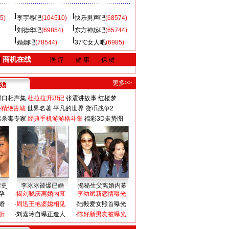
5)
李宇春吧
(104510)
快乐男声吧
(68574)
刘德华吧
(69854)
东方神起吧
(65744)
婚姻吧
(78544)
37℃女人吧
(6985)
商机在线
|
医 疗
健 康
保 健
更多>>
对口相声集
杜拉拉升职记
张震讲故事
红楼梦
-精绝古城
世界名著
平凡的世界
货币战争2
毒杀毒专家
经典手机游游格斗集
福彩3D走势图
情史
李冰冰被爆已婚
揭秘生父离婚内幕
孕
·
揭刘晓庆离婚内幕
·
李幼斌新恋情曝光
婚
·
周迅王艳婆媳相见
·
陆毅爱女照首曝光
折
·
刘嘉玲自曝正造人
·
陈好新男友被曝光