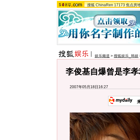
搜狐
ChinaRen
17173
焦点房
娱乐频道
>
搜狐娱乐_韩娱
李俊基自爆曾是李孝
2007年05月18日16:27
来