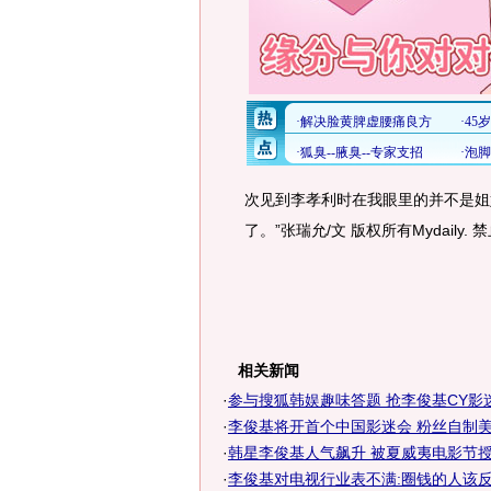
次见到李孝利时在我眼里的并不是姐
了。”张瑞允/文 版权所有Mydaily. 
相关新闻
·
参与搜狐韩娱趣味答题 抢李俊基CY影
·
李俊基将开首个中国影迷会 粉丝自制美图
·
韩星李俊基人气飙升 被夏威夷电影节授予
·
李俊基对电视行业表不满:圈钱的人该