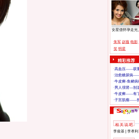
女星借怀孕走光
朱军
赵薇
电影
笑
明星
精彩推荐
相 关 说 吧
李俊基
|
李孝利