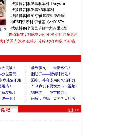
·
搜狐博客
|
李俊基李孝利《Anystar
·
搜狐博客
|
李俊基VS李孝利
·
搜狐博客
|
组图:李俊基庆生李孝利
·
ψΕSΓ
|
李孝利-李俊基《ANY STA
·
搜狐博客
|
李俊基节目中大谈理想型
上位
热点标签：
刘德华
冯小刚
蔡少芬
快乐男声
大s
选秀
范冰冰
张柏芝
苏醒
郑钧
春晚
李湘
搞
说 吧
更多>>