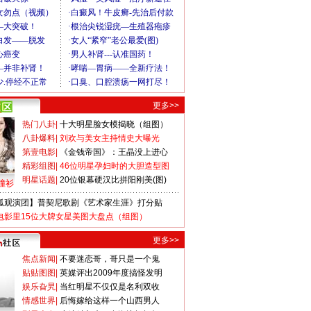
更多>>
热门八卦
|
十大明星脸女模揭晓（组图）
八卦爆料
|
刘欢与美女主持情史大曝光
第壹电影
|
《金钱帝国》：王晶没上进心
精彩组图
|
46位明星孕妇时的大胆造型图
明星话题
|
20位银幕硬汉比拼阳刚美(图)
撞衫
狐观演团】普契尼歌剧《艺术家生涯》打分贴
电影里15位大牌女星美图大盘点（组图）
更多>>
焦点新闻
|
不要迷恋哥，哥只是一个鬼
贴贴图图
|
英媒评出2009年度搞怪发明
娱乐旮旯
|
当红明星不仅仅是名利双收
情感世界
|
后悔嫁给这样一个山西男人