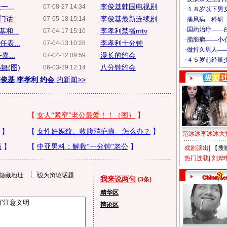
...
李俊基韩国电视剧
07-08-27 14:34
话...
李俊基最新连续剧
07-05-18 15:14
和...
李孝利禁播mtv
07-04-17 15:10
表...
李孝利十分钟
07-04-13 10:28
...
漫长的约会
07-04-12 09:59
舞(图)
八分钟约会
06-03-29 12:14
俊基 李孝利 约会
的新闻>>
范冰冰李冰冰大
戏剧演出
|
【搜
热门连载
|
刘烨
隐藏地址
设为辩论话题
我来说两句
(3条)
精华区
辩论区