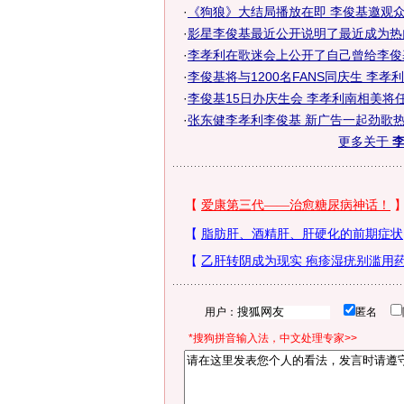
·
《狗狼》大结局播放在即 李俊基邀观众一
·
影星李俊基最近公开说明了最近成为热门
·
李孝利在歌迷会上公开了自己曾给李俊基
·
李俊基将与1200名FANS同庆生 李孝利任
·
李俊基15日办庆生会 李孝利南相美将任嘉
·
张东健李孝利李俊基 新广告一起劲歌热
更多关于
李
用户：
匿名
*搜狗拼音输入法，中文处理专家>>