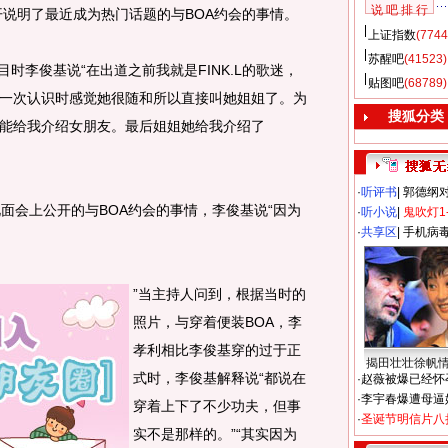
说 吧 排 行
说明了最近成为热门话题的与BOA约会的事情。
上证指数
(7744
苏醒吧
(41523)
时李俊基说“在出道之前我就是FINK.L的歌迷，
贴图吧
(68789)
一次认识时感觉她很随和所以直接叫她姐姐了。为
搜狐分类
能给我介绍女朋友。最后姐姐她给我介绍了
·
听评书
|
郭德纲
会上公开的与BOA约会的事情，李俊基说“因为
·
听小说
|
鬼吹灯1
·
共享区
|
手机病
”当主持人问到，根据当时的
照片，与穿着便装BOA，李
孝利相比李俊基穿的过于正
揭田壮壮徐帆
式时，李俊基解释说“都说在
·
赵薇被爆已经怀
·
李宇春爆遭母逼
穿着上下了不少功夫，但事
·
圣诞节明信片八
实不是那样的。”“其实因为