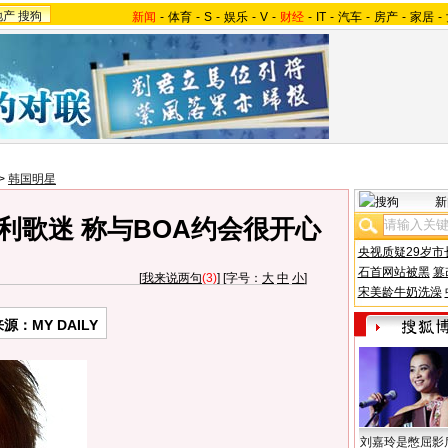
地产
搜狗
新闻
-
体育
-
S
-
娱乐
-
V
-
财经
-
IT
-
汽车
-
房产
-
家居
-
>
韩国明星
新
利歌迷 称与BOA约会很开心
央视质疑29岁市
石首网站被黑
篡
[
我来说两句
(3)
] [字号：
大
中
小
]
宋美龄牛奶洗澡
源：MY DAILY
刘嘉玲是憋屈影