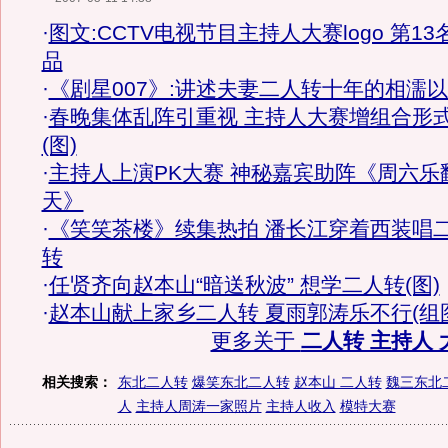
·
图文:CCTV电视节目主持人大赛logo 第13
品
·
《剧星007》:讲述夫妻二人转十年的相濡
·
春晚集体乱阵引重视 主持人大赛增组合形
(图)
·
主持人上演PK大赛 神秘嘉宾助阵《周六乐
天》
·
《笑笑茶楼》续集热拍 潘长江穿着西装唱
转
·
任贤齐向赵本山“暗送秋波” 想学二人转(图)
·
赵本山献上家乡二人转 夏雨郭涛乐不行(组
更多关于
二人转 主持人 
相关搜索：
东北二人转
爆笑东北二人转
赵本山 二人转
魏三东北
人
主持人周涛一家照片
主持人收入
模特大赛