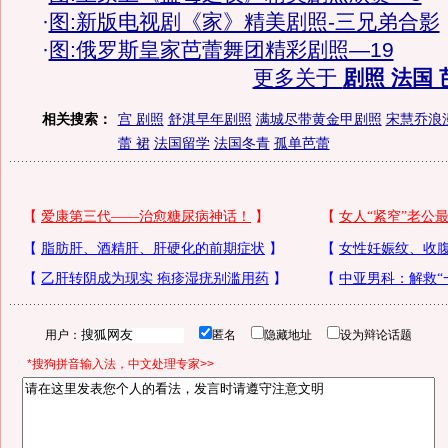
·
图:新版电视剧《家》精美剧照-三兄弟合影
·
图:俄罗斯皇家芭蕾舞团精彩剧照—19
更多关于
剧照 法国 
相关搜索：
宫 剧照
舒淇早年剧照
满城尽带黄金甲剧照
宋慧乔浪
蕾 裙
法国留学
法国冬青
孤单芭蕾
用户：
匿名
隐藏地址
设为辩论话题
*搜狗拼音输入法，中文处理专家>>