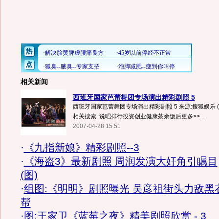
相关新闻
西班牙国家芭蕾舞团专场演出精彩剧照 5
西班牙国家芭蕾舞团专场演出精彩剧照 5 来源:搜狐娱乐 (责
相关搜索: 说吧排行投资创业健康茶余饭后更多>>...
2007-04-28 15:51
·
《九指新娘》精彩剧照--3
·
《海盗3》最新剧照 周润发演大奸角引瞩目
(图)
·
组图:《明明》剧照曝光 吴彦祖街头力敌黑
帮
·
图:王家卫《蓝莓之夜》精美剧照欣赏 - 3