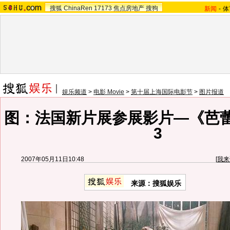
搜狐
ChinaRen
17173
焦点房地产
搜狗
新闻
-
体
娱乐频道
>
电影 Movie
>
第十届上海国际电影节
>
图片报道
图：法国新片展参展影片—《芭
3
2007年05月11日10:48
[
我来
来源：搜狐娱乐