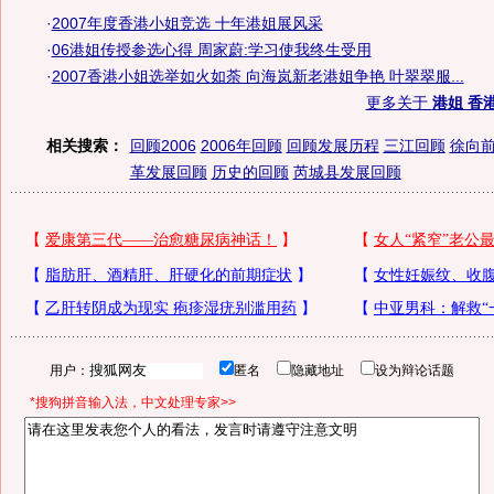
·
2007年度香港小姐竞选 十年港姐展风采
·
06港姐传授参选心得 周家蔚:学习使我终生受用
·
2007香港小姐选举如火如荼 向海岚新老港姐争艳 叶翠翠服...
更多关于
港姐 香
相关搜索：
回顾2006
2006年回顾
回顾发展历程
三江回顾
徐向
革发展回顾
历史的回顾
芮城县发展回顾
用户：
匿名
隐藏地址
设为辩论话题
*搜狗拼音输入法，中文处理专家>>