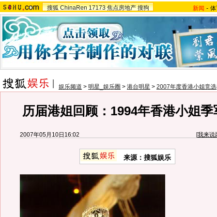
搜狐
ChinaRen
17173
焦点房地产
搜狗
新闻
-
体
娱乐频道
>
明星_娱乐圈
>
港台明星
>
2007年度香港小姐竞选
历届港姐回顾：1994年香港小姐
2007年05月10日16:02
[
我来说
来源：搜狐娱乐