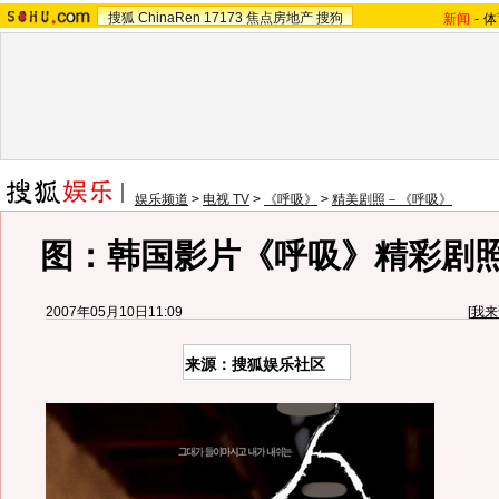
搜狐
ChinaRen
17173
焦点房地产
搜狗
新闻
-
体
娱乐频道
>
电视 TV
>
《呼吸》
>
精美剧照－《呼吸》
图：韩国影片《呼吸》精彩剧照 
2007年05月10日11:09
[
我来
来源：搜狐娱乐社区