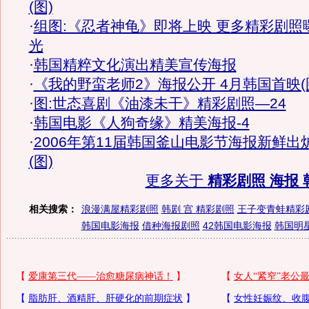
(图)
·
组图:《忍者神龟》即将上映 更多精彩剧照
光
·
韩国精粹文化演出精美宣传海报
·
《我的野蛮老师2》海报公开 4月韩国首映(
·
图:世态喜剧《油漆未干》精彩剧照—24
·
韩国电影《人狗奇缘》精美海报-4
·
2006年第11届韩国釜山电影节海报新鲜出
(图)
更多关于
精彩剧照 海报 
相关搜索：
浪漫满屋精彩剧照
韩剧 宫 精彩剧照
王子变青蛙精彩
韩国电影海报
借种海报剧照
42韩国电影海报
韩国明