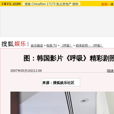
搜狐
ChinaRen
17173
焦点房地产
搜狗
新闻
-
体
娱乐频道
>
电视 TV
>
《呼吸》
>
精美剧照－《呼吸》
图：韩国影片《呼吸》精彩剧照 
2007年05月10日11:09
[
我来
来源：搜狐娱乐社区