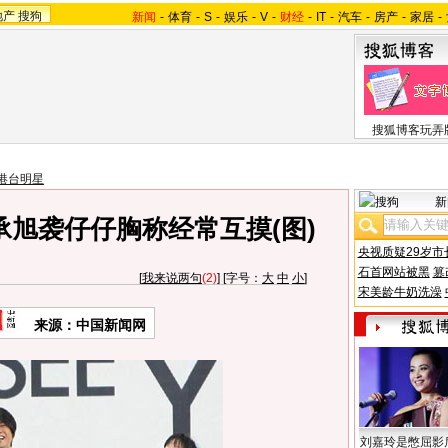
地产
搜狗
新闻
-
体育
-
S
-
娱乐
-
V
-
财经
-
IT
-
汽车
-
房产
-
家居
-
搜狐博客玩弄
港台明星
新
承旭袭仔仔胸称经常互摸(图)
央视质疑29岁市
石首网站被黑
篡
[
我来说两句
(2)
] [字号：
大
中
小
]
宋美龄牛奶洗澡
来源：中国新闻网
刘嘉玲是憋屈影