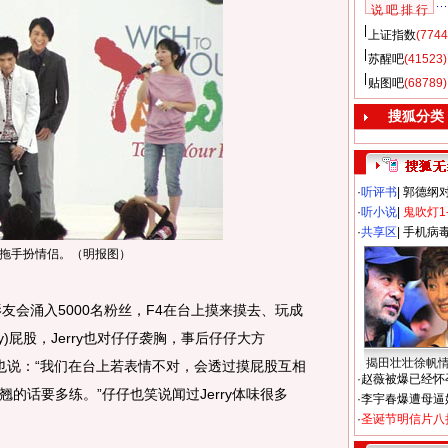
说 吧 排 行
上证指数
(7744
苏醒吧
(41523)
贴图吧
(68789)
搜狐分类
·
听评书
|
郭德纲
·
听小说
|
鬼吹灯1
·
共享区
|
手机病
拖手扮情侣。（明报图）
友会涌入5000名粉丝，F4在台上摸来摸去、玩成
ry)屁股，Jerry也对仔仔袭胸，事后仔仔大方
揭田壮壮徐帆
ry也说：“我们在台上若表情不对，会透过摸屁股互相
·
赵薇被爆已经怀
的话要多练。”仔仔也笑说闻过Jerry体味很多
·
李宇春爆遭母逼
·
圣诞节明信片八