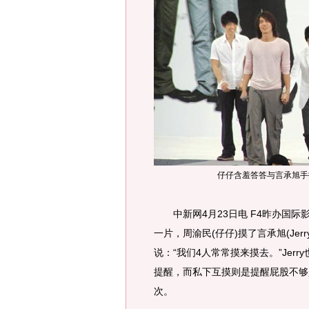
仔仔含羞答答与言承旭手
中新网4月23日电 F4昨办国际影
一片，周渝民(仔仔)摸了言承旭(Jer
说：“我们4人常常摸来摸去。”Jer
提醒，而私下互摸则是提醒屁股不够翘
次。