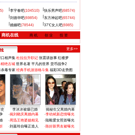
5)
李宇春吧
(104510)
快乐男声吧
(68574)
刘德华吧
(69854)
东方神起吧
(65744)
婚姻吧
(78544)
37℃女人吧
(6985)
商机在线
|
商 机
创 业
投 资
更多>>
对口相声集
杜拉拉升职记
张震讲故事
红楼梦
-精绝古城
世界名著
平凡的世界
货币战争2
毒杀毒专家
经典手机游游格斗集
福彩3D走势图
情史
李冰冰被爆已婚
揭秘生父离婚内幕
孕
·
揭刘晓庆离婚内幕
·
李幼斌新恋情曝光
婚
·
周迅王艳婆媳相见
·
陆毅爱女照首曝光
折
·
刘嘉玲自曝正造人
·
陈好新男友被曝光