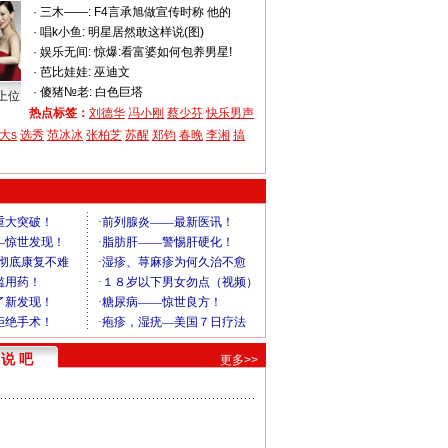
·
三木——:
F4言承旭做宣传时称 他的
·
唱k小鱼:
明星居然敢这样说(图)
·
娱乐无间:
惊爆:看富婆如何包养男星!
·
芭比娃娃:
巫迪文
·
傻猪№老:
白色巨塔
上位
热点标签：
刘德华
冯小刚
蔡少芬
快乐男声
大s
选秀
范冰冰
张柏芝
苏醒
郑钧
春晚
李湘
搞
说 吧
更多>>