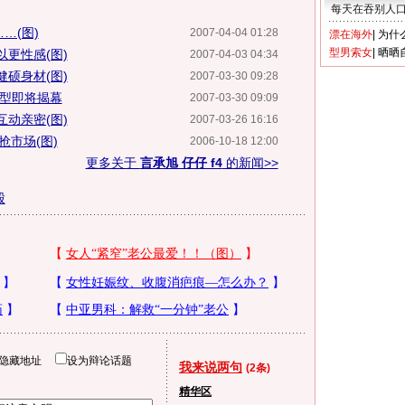
每天在吞别人
…(图)
2007-04-04 01:28
漂在海外
|
为什
型男索女
|
晒晒
更性感(图)
2007-04-03 04:34
硕身材(图)
2007-03-30 09:28
造型即将揭幕
2007-03-30 09:09
动亲密(图)
2007-03-26 16:16
抢市场(图)
2006-10-18 12:00
更多关于
言承旭 仔仔 f4
的新闻>>
股
隐藏地址
设为辩论话题
我来说两句
(2条)
精华区