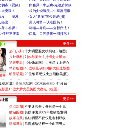
更多>>
热门八卦
|
十大明星脸女模揭晓（组图）
八卦爆料
|
刘欢与美女主持情史大曝光
第壹电影
|
《金钱帝国》：王晶没上进心
精彩组图
|
46位明星孕妇时的大胆造型图
明星话题
|
20位银幕硬汉比拼阳刚美(图)
撞衫
狐观演团】普契尼歌剧《艺术家生涯》打分贴
电影里15位大牌女星美图大盘点（组图）
更多>>
焦点新闻
|
不要迷恋哥，哥只是一个鬼
贴贴图图
|
英媒评出2009年度搞怪发明
娱乐旮旯
|
当红明星不仅仅是名利双收
情感世界
|
后悔嫁给这样一个山西男人