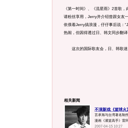
《第一时间》、《流星雨》2首歌，
请粉丝享用，Jerry并介绍曾跟女
依偎着Jerry搞浪漫，仔仔事后说：
热闹，但因得透过日、韩文同步翻译
这次的国际歌友会，日、韩歌迷光
相关新闻
不演新戏《篮球火》
言承旭与台湾著名制作
漫画《灌篮高手》雷同
2007-04-15 10:27