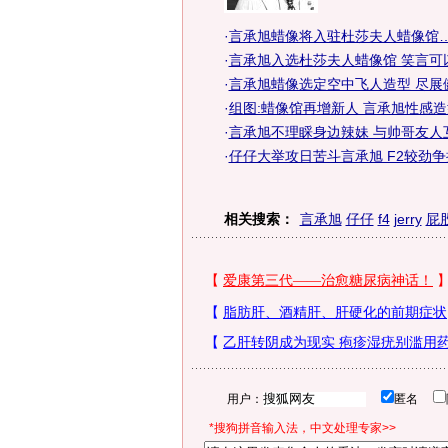
·
言承旭蜡像将入驻杜莎夫人蜡像馆…
·
言承旭入选杜莎夫人蜡像馆 笑言可以
·
言承旭蜡像选定空中飞人造型 尽展健
·
组图:蜡像馆再增新人 言承旭性感
·
言承旭不理睬身边辣妹 与帅哥友人互
·
仔仔大举攻日苦斗言承旭 F2较劲争
相关搜索：
言承旭
仔仔
f4
jerry
屁
用户：
匿名
*搜狗拼音输入法，中文处理专家>>