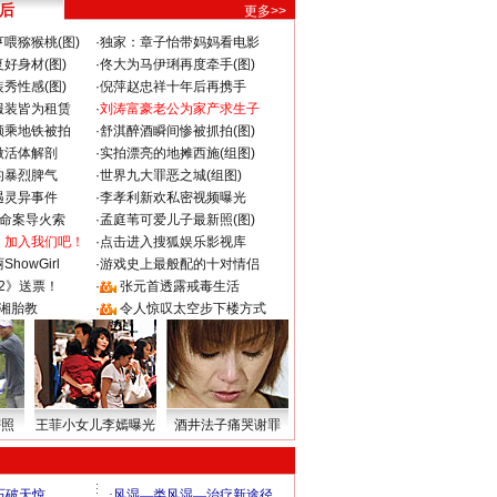
 后
更多>>
喂猕猴桃(图)
·
独家：章子怡带妈妈看电影
好身材(图)
·
佟大为马伊琍再度牵手(图)
秀性感(图)
·
倪萍赵忠祥十年后再携手
服装皆为租赁
·
刘涛富豪老公为家产求生子
颜乘地铁被拍
·
舒淇醉酒瞬间惨被抓拍(图)
做活体解剖
·
实拍漂亮的地摊西施(组图)
的暴烈脾气
·
世界九大罪恶之城(组图)
遇灵异事件
·
李孝利新欢私密视频曝光
成命案导火索
·
孟庭苇可爱儿子最新照(图)
：加入我们吧！
·
点击进入搜狐娱乐影视库
howGirl
·
游戏史上最般配的十对情侣
2》送票！
·
张元首透露戒毒生活
湘胎教
·
令人惊叹太空步下楼方式
密照
王菲小女儿李嫣曝光
酒井法子痛哭谢罪