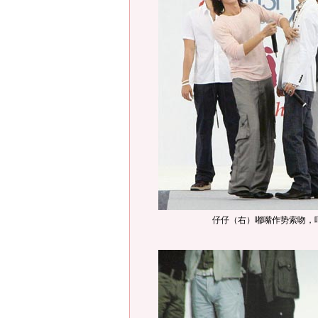
仔仔（右）嘟嘴作势索吻，吓