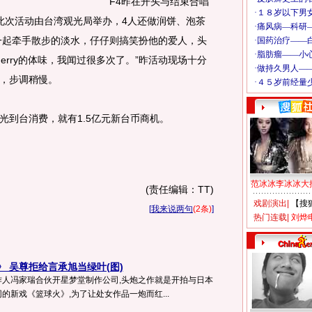
F4昨在开头与结束合唱
此次活动由台湾观光局举办，4人还做润饼、泡茶
友一起牵手散步的淡水，仔仔则搞笑扮他的爱人，头
“Jerry的体味，我闻过很多次了。”昨活动现场十分
，步调稍慢。
到台消费，就有1.5亿元新台币商机。
范冰冰李冰冰大
(责任编辑：TT)
戏剧演出
|
【搜
[
我来说两句
(2条)
]
热门连载
|
刘烨
 吴尊拒给言承旭当绿叶(图)
人冯家瑞合伙开星梦堂制作公司,头炮之作就是开拍与日本
的新戏《篮球火》,为了让处女作品一炮而红...