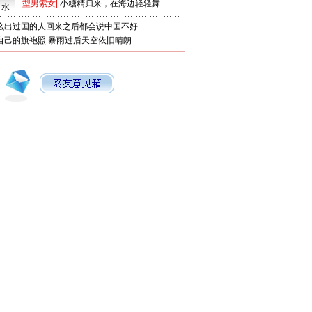
型男索女
|
小糖精归来，在海边轻轻舞
口水
么出过国的人回来之后都会说中国不好
自己的旗袍照
暴雨过后天空依旧晴朗