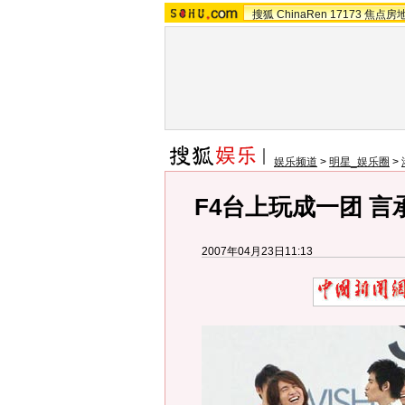
搜狐
ChinaRen
17173
焦点房
娱乐频道
>
明星_娱乐圈
>
F4台上玩成一团 言
2007年04月23日11:13