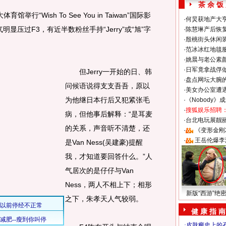
茶 余 饭
Wish To See You in Taiwan”国际影
·
何炅获地产大亨
明显压过F3，有近半数粉丝手持“Jerry”或“旭”字
·
陈慧琳产后恢复
·
殷桃街头休闲装
·
范冰冰红地毯
·
姚晨与老公素
·
日军竟拿战俘
但Jerry一开始的日、韩
·
盘点网坛大腕
问候语说得支支吾吾，原以
·
美女办公室遭
为他继日本行后又犯紧张毛
·
《Nobody》
·
搜狐娱乐招聘
病，但他事后解释：“是耳麦
·
台北电玩展靓丽S
的关系，声音听不清楚，还
·
《变形金刚
·
王岳伦爆李
是Van Ness(吴建豪)提醒
我，才知道要回答什么。”人
气居次的是仔仔与Van
Ness，两人不相上下；相形
新版“西游”绝
之下，朱孝天人气较弱。
健 康 指 南