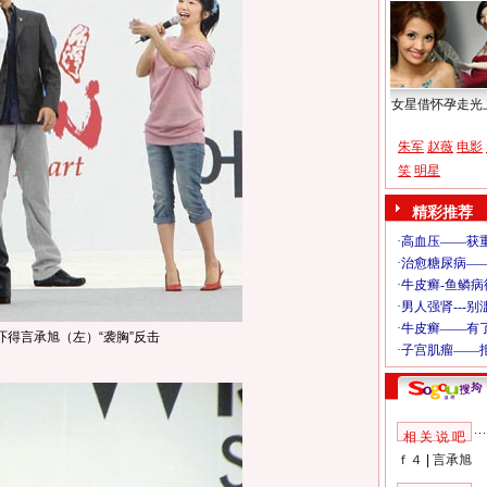
女星借怀孕走光
朱军
赵薇
电影
笑
明星
精彩推荐
得言承旭（左）“袭胸”反击
相 关 说 吧
ｆ４
|
言承旭