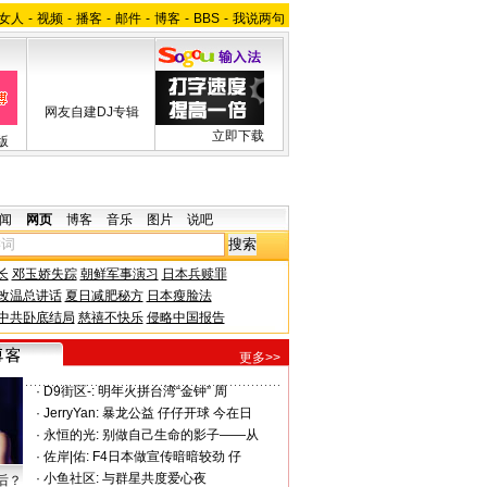
女人
-
视频
-
播客
-
邮件
-
博客
-
BBS
-
我说两句
网友自建DJ专辑
立即下载
版
闻
网页
博客
音乐
图片
说吧
长
邓玉娇失踪
朝鲜军事演习
日本兵赎罪
改温总讲话
夏日减肥秘方
日本瘦脸法
中共卧底结局
慈禧不快乐
侵略中国报告
更多>>
·
D9街区-:
明年火拼台湾“金钟” 周
·
JerryYan:
暴龙公益 仔仔开球 今在日
·
永恒的光:
别做自己生命的影子——从
·
佐岸|佑:
F4日本做宣传暗暗较劲 仔
·
小鱼社区:
与群星共度爱心夜
后？