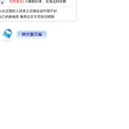
型男索女
|
小糖精归来，在海边轻轻舞
口水
么出过国的人回来之后都会说中国不好
自己的旗袍照
暴雨过后天空依旧晴朗