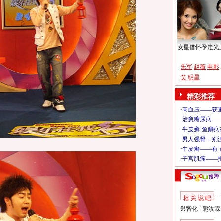
女星借怀孕走光
朱军
赵薇
电影
笑
明星
精彩推荐
相 关 说 吧
郑智化
|
熊汝霖