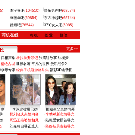
5)
李宇春吧
(104510)
快乐男声吧
(68574)
刘德华吧
(69854)
东方神起吧
(65744)
婚姻吧
(78544)
37℃女人吧
(6985)
商机在线
|
商 机
创 业
投 资
更多>>
对口相声集
杜拉拉升职记
张震讲故事
红楼梦
-精绝古城
世界名著
平凡的世界
货币战争2
毒杀毒专家
经典手机游游格斗集
福彩3D走势图
情史
李冰冰被爆已婚
揭秘生父离婚内幕
孕
·
揭刘晓庆离婚内幕
·
李幼斌新恋情曝光
婚
·
周迅王艳婆媳相见
·
陆毅爱女照首曝光
折
·
刘嘉玲自曝正造人
·
陈好新男友被曝光