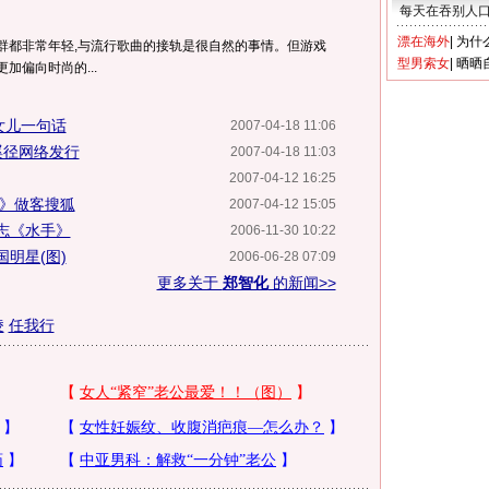
每天在吞别人
漂在海外
|
为什
群都非常年轻,与流行歌曲的接轨是很自然的事情。但游戏
型男索女
|
晒晒
加偏向时尚的...
女儿一句话
2007-04-18 11:06
蹊径网络发行
2007-04-18 11:03
2007-04-12 16:25
鸟》做客搜狐
2007-04-12 15:05
志《水手》
2006-11-30 10:22
明星(图)
2006-06-28 07:09
更多关于
郑智化
的新闻>>
凌
任我行