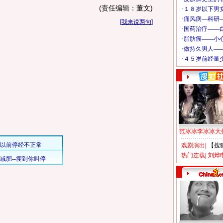
(责任编辑：董文)
[
我来说两句
]
范冰冰李冰冰大
戏剧演出
|
【搜
热门连载
|
刘烨