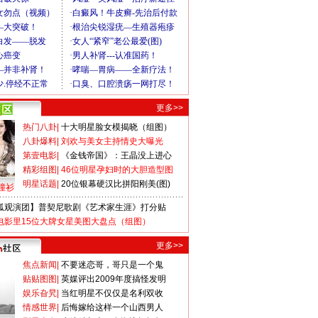
更多>>
热门八卦
|
十大明星脸女模揭晓（组图）
八卦爆料
|
刘欢与美女主持情史大曝光
第壹电影
|
《金钱帝国》：王晶没上进心
精彩组图
|
46位明星孕妇时的大胆造型图
明星话题
|
20位银幕硬汉比拼阳刚美(图)
撞衫
狐观演团】普契尼歌剧《艺术家生涯》打分贴
电影里15位大牌女星美图大盘点（组图）
更多>>
焦点新闻
|
不要迷恋哥，哥只是一个鬼
贴贴图图
|
英媒评出2009年度搞怪发明
娱乐旮旯
|
当红明星不仅仅是名利双收
情感世界
|
后悔嫁给这样一个山西男人