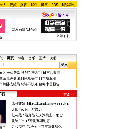
女人
-
视频
-
播客
-
邮件
-
博客
-
BBS
-
我说两句
网友自建DJ专辑
立即下载
版
闻
网页
博客
音乐
图片
说吧
长
邓玉娇失踪
朝鲜军事演习
日本兵赎罪
改温总讲话
夏日减肥秘方
日本瘦脸法
中共卧底结局
慈禧不快乐
侵略中国报告
更多>>
·
騩蛙薪娘:
https://bangbangwang.vicp
·
太阳雨-:
音乐的魔力
·
红与黑-:
给郑智化深深鞠上一躬 然
·
化迷⌒Y:
郑智化近期动态
·
寻找贝亚:
我会关上门窗听郑智化
后？