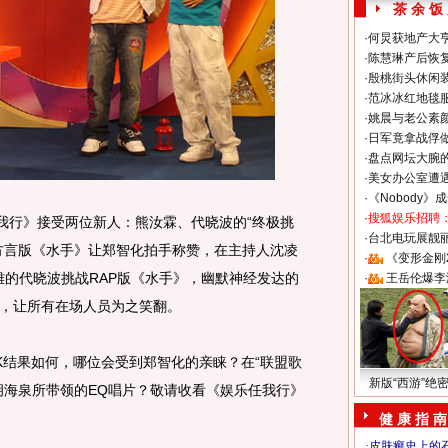
茶 余 饭
·
何炅获地产大亨
·
陈慧琳产后恢复
·
殷桃街头休闲装
·
范冰冰红地毯
·
姚晨与老公素
·
日军竟拿战俘
·
盘点网坛大腕
·
美女办公室遭
·
《Nobody》
·
搜狐娱乐招聘
行》接受两位新人：熊汝霖、代晓波的“终极挑
·
台北电玩展靓丽S
方言版《水手》让郑智化拍手称赞，在主持人沈凌
·
《变形金刚
英雄的代晓波挑战RAP版《水手》，幽默神经发达的
·
王岳伦爆李
，让所有在场人员为之笑翻。
结果如何，哪位会受到郑智化的亲睐？在“联盟歌
新版“西游”绝
胡海泉所带领的EQ唱片？敬请收看《娱乐任我行》
健 康 指 南