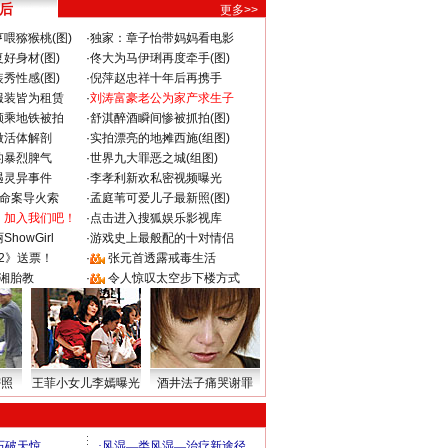
 后
更多>>
喂猕猴桃(图)
·
独家：章子怡带妈妈看电影
好身材(图)
·
佟大为马伊琍再度牵手(图)
秀性感(图)
·
倪萍赵忠祥十年后再携手
服装皆为租赁
·
刘涛富豪老公为家产求生子
颜乘地铁被拍
·
舒淇醉酒瞬间惨被抓拍(图)
做活体解剖
·
实拍漂亮的地摊西施(组图)
的暴烈脾气
·
世界九大罪恶之城(组图)
遇灵异事件
·
李孝利新欢私密视频曝光
成命案导火索
·
孟庭苇可爱儿子最新照(图)
：加入我们吧！
·
点击进入搜狐娱乐影视库
howGirl
·
游戏史上最般配的十对情侣
2》送票！
·
张元首透露戒毒生活
湘胎教
·
令人惊叹太空步下楼方式
密照
王菲小女儿李嫣曝光
酒井法子痛哭谢罪