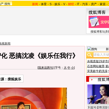
地产
搜狗
新闻
-
体育
-
S
-
娱乐
-
V
-
财经
-
IT
-
汽车
-
房产
-
家居
-
搜狐博客玩弄
电视新闻
新
智化 恶搞沈凌《娱乐任我行》
央视质疑29岁市
石首网站被黑
篡
[
我来说两句
] [字号：
大
中
小
]
宋美龄牛奶洗澡
来源：搜狐娱乐
刘嘉玲是憋屈影