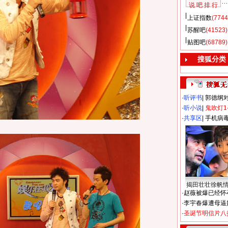
说 吧 排 行
上证指数
(7744
苏醒吧
(41523)
贴图吧
(68789)
搜狐分类
·
听评书
|
郭德纲
·
听小说
|
鬼吹灯1
·
共享区
|
手机病
揭田壮壮徐帆
·
赵薇被爆已经怀
·
李宇春爆遭母逼
·
圣诞节明信片八