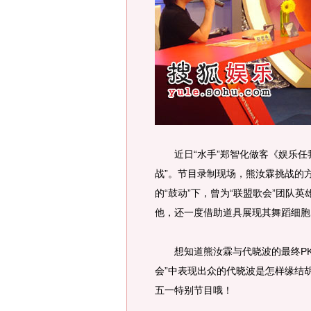
近日“水手”郑智化做客《娱乐任我
战”。节目录制现场，熊汝霖挑战的
的“鼓动”下，曾为“联盟歌会”团队
他，还一度借助道具展现其舞蹈细胞
想知道熊汝霖与代晓波的最终PK
会”中表现出众的代晓波是怎样缘结
五一特别节目哦！