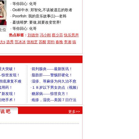
·
等你回心:
化哥
·
Oo杯中水:
郑智化,不该被遗忘的歌者
·
Poorfish:
我的音乐故事(1)---老韩
·
蕞缜嘚梦:
要做,就要改变世界!
·
等你回心:
化哥
上位
热点标签：
刘德华
冯小刚
蔡少芬
快乐男声
大s
选秀
范冰冰
张柏芝
苏醒
郑钧
春晚
李湘
搞
说 吧
更多>>