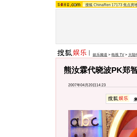
搜狐
ChinaRen
17173
焦点房
娱乐频道
>
电视 TV
>
大陆
熊汝霖代晓波PK郑
2007年04月20日14:23