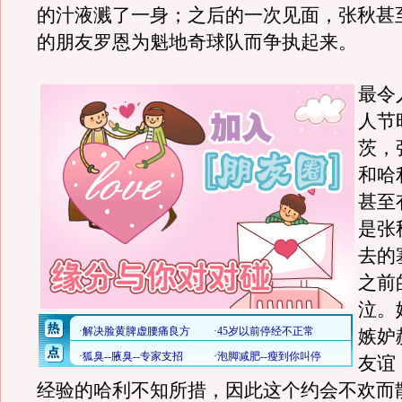
的汁液溅了一身；之后的一次见面，张秋甚
的朋友罗恩为魁地奇球队而争执起来。
最令
人节
茨，
和哈
甚至
是张
去的
之前
泣。
嫉妒
友谊
经验的哈利不知所措，因此这个约会不欢而