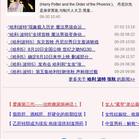
(Harry Potter and the Order of the Phoenix )。 丹尼尔先
是身穿黑装,与制片人大卫·黑曼...
06-30 10:40
·
“哈利波特”现象载入历史 魔法男孩命运...
07-02 15:16
·
“哈利-波特5”全球首映 魔法男孩变身动...
06-30 08:22
·
《哈利波特5》东京首映 丹尼尔秀日文羞谈吻戏
06-29 10:50
·
《哈利5》8月10日全国公映 世纪之吻NG30...
06-29 10:03
·
《哈利5》确定8月10日来华上映 删减部分...
06-28 11:57
·
《哈利·波特5》发布会 哈利和“女友”张...
06-26 08:39
·
《哈利-波特》第五集哈利狂吻张秋 声称很过瘾
09-26 09:06
更多关于
哈利 波特 张秋
的新闻>>