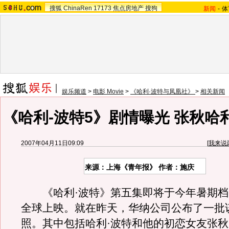
搜狐
ChinaRen
17173
焦点房地产
搜狗
新闻
-
体
娱乐频道
>
电影 Movie
>
《哈利·波特与凤凰社》
>
相关新闻
《哈利-波特5》剧情曝光 张秋哈
2007年04月11日09:09
[
我来说
来源：上海《青年报》 作者：施庆
《哈利·波特》第五集即将于今年暑期档
全球上映。就在昨天，华纳公司公布了一批
照。其中包括哈利·波特和他的初恋女友张