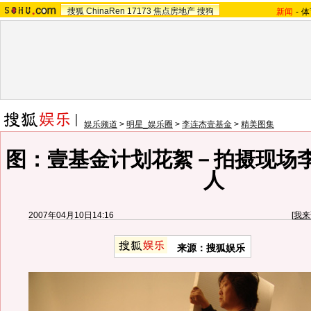
搜狐
ChinaRen
17173
焦点房地产
搜狗
新闻
-
体
娱乐频道
>
明星_娱乐圈
>
李连杰壹基金
>
精美图集
图：壹基金计划花絮－拍摄现场
人
2007年04月10日14:16
[
我来
来源：搜狐娱乐