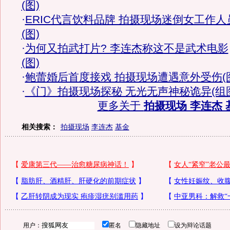
(图)
·
ERIC代言饮料品牌 拍摄现场迷倒女工作人
(图)
·
为何又拍武打片? 李连杰称这不是武术电影
(图)
·
鲍蕾婚后首度接戏 拍摄现场遭遇意外受伤(
·
《门》拍摄现场探秘 无光无声神秘诡异(组
更多关于
拍摄现场 李连杰 
相关搜索：
拍摄现场
李连杰
基金
用户：
匿名
隐藏地址
设为辩论话题