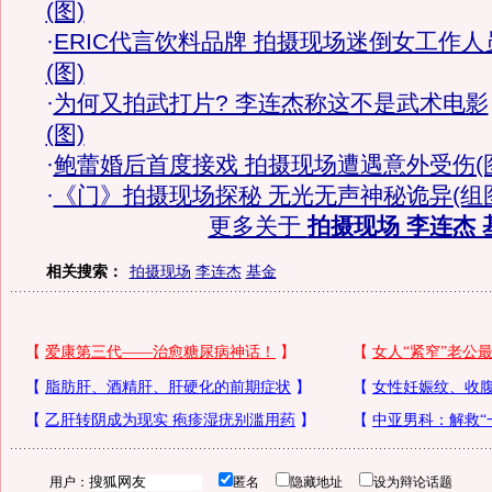
(图)
·
ERIC代言饮料品牌 拍摄现场迷倒女工作人
(图)
·
为何又拍武打片? 李连杰称这不是武术电影
(图)
·
鲍蕾婚后首度接戏 拍摄现场遭遇意外受伤(
·
《门》拍摄现场探秘 无光无声神秘诡异(组
更多关于
拍摄现场 李连杰 
相关搜索：
拍摄现场
李连杰
基金
用户：
匿名
隐藏地址
设为辩论话题