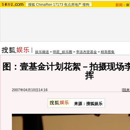
搜狐
ChinaRen
17173
焦点房地产
搜狗
新闻
-
体
娱乐频道
>
明星_娱乐圈
>
李连杰壹基金
>
精美图集
图：壹基金计划花絮－拍摄现场
挥
2007年04月10日14:16
[
我来
来源：搜狐娱乐