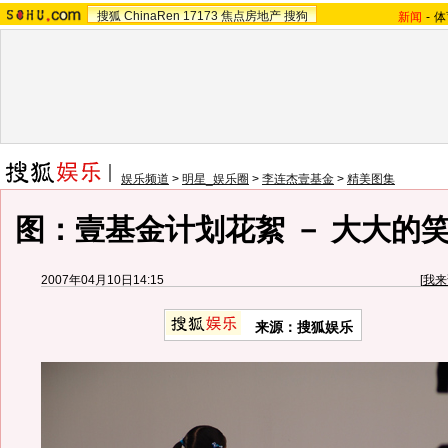
搜狐
ChinaRen
17173
焦点房地产
搜狗
新闻
-
体
娱乐频道
>
明星_娱乐圈
>
李连杰壹基金
>
精美图集
图：壹基金计划花絮 － 大大的
2007年04月10日14:15
[
我来
来源：搜狐娱乐