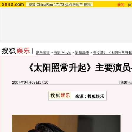
搜狐
ChinaRen
17173
焦点房地产
搜狗
新闻
-
体
娱乐频道
>
电影 Movie
>
影坛动态
>
姜文新片《太阳照常升起
《太阳照常升起》主要演员
2007年04月09日17:10
[
我来说
来源：搜狐娱乐