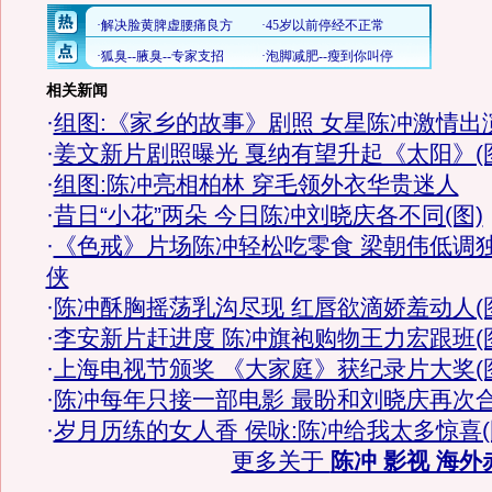
相关新闻
·
组图:《家乡的故事》剧照 女星陈冲激情出
·
姜文新片剧照曝光 戛纳有望升起《太阳》(
·
组图:陈冲亮相柏林 穿毛领外衣华贵迷人
·
昔日“小花”两朵 今日陈冲刘晓庆各不同(图)
·
《色戒》片场陈冲轻松吃零食 梁朝伟低调
侠
·
陈冲酥胸摇荡乳沟尽现 红唇欲滴娇羞动人(
·
李安新片赶进度 陈冲旗袍购物王力宏跟班(
·
上海电视节颁奖 《大家庭》获纪录片大奖(
·
陈冲每年只接一部电影 最盼和刘晓庆再次
·
岁月历练的女人香 侯咏:陈冲给我太多惊喜(
更多关于
陈冲 影视 海外