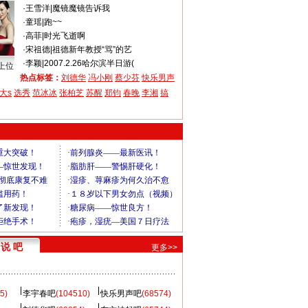
·
王雪洋
|
魔镜魔镜告诉我
·
童瑶
|
跑~~
·
高菲
|
时光飞逝啊
·
宋祖德
|
祖德新年教授“骂”的艺
·
李颖
|
2007.2.26哈尔滨半日游(
上位
热点标签：
刘德华
冯小刚
蔡少芬
快乐男声
大s
选秀
范冰冰
张柏芝
苏醒
郑钧
春晚
李湘
搞
说 吧
更多>>
5)
李宇春吧
(104510)
快乐男声吧
(68574)