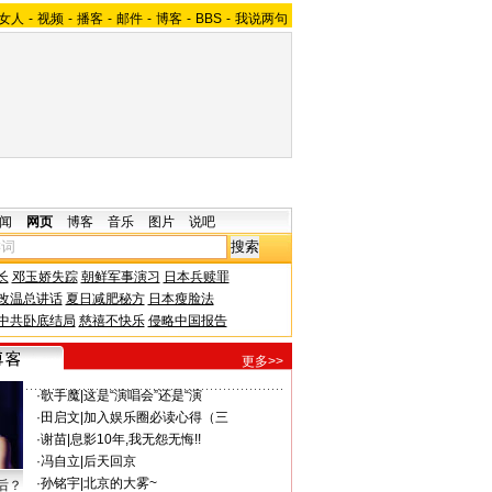
女人
-
视频
-
播客
-
邮件
-
博客
-
BBS
-
我说两句
闻
网页
博客
音乐
图片
说吧
长
邓玉娇失踪
朝鲜军事演习
日本兵赎罪
改温总讲话
夏日减肥秘方
日本瘦脸法
中共卧底结局
慈禧不快乐
侵略中国报告
更多>>
·
歌手魔
|
这是“演唱会”还是“演
·
田启文
|
加入娱乐圈必读心得（三
·
谢苗
|
息影10年,我无怨无悔!!
·
冯自立
|
后天回京
·
孙铭宇
|
北京的大雾~
后？