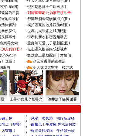
好身材(图)
·
佟大为马伊琍再度牵手(图)
秀性感(图)
·
倪萍赵忠祥十年后再携手
服装皆为租赁
·
刘涛富豪老公为家产求生子
颜乘地铁被拍
·
舒淇醉酒瞬间惨被抓拍(图)
做活体解剖
·
实拍漂亮的地摊西施(组图)
的暴烈脾气
·
世界九大罪恶之城(组图)
遇灵异事件
·
李孝利新欢私密视频曝光
成命案导火索
·
孟庭苇可爱儿子最新照(图)
：加入我们吧！
·
点击进入搜狐娱乐影视库
howGirl
·
游戏史上最般配的十对情侣
2》送票！
·
张元首透露戒毒生活
湘胎教
·
令人惊叹太空步下楼方式
密照
王菲小女儿李嫣曝光
酒井法子痛哭谢罪