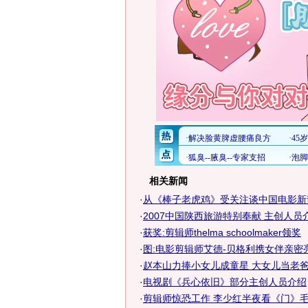
相关新闻
·
从《棒子老虎鸡》受关注谈中国电影新
·
2007中国陕西旅游特别奉献 主创人员
·
获奖:剪辑师thelma schoolmaker领奖
·
图:电影剪辑师艾德-贝格利携女伴亲密
·
赵本山力捧小女儿成童星 大女儿当老
·
电视剧《兵心依旧》部分主创人员介绍
·
剪辑师惊恐工作 李少红半夜看《门》