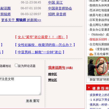
·
陈慧琳产后恢复
中国 吴江
06-11-23 08:45
·
殷桃街头休闲装
人献花圈
中国录音师协会
06-07-01 10:06
·
范冰冰红地毯
用剪辑师
招聘 录音师
06-03-12 09:07
·
姚晨与老公素
更多关于
剪辑师
的新闻>>
·
日军竟拿战俘
·
盘点网坛大腕
·
美女办公室遭
·
《Nobody》
·
搜狐娱乐招聘
·
台北电玩展靓丽S
·
《变形金刚
·
王岳伦爆李
隐藏地址
设为辩论话题
我来说两句
(4条)
精华区
新版“西游”绝
辩论区
健 康 指 南