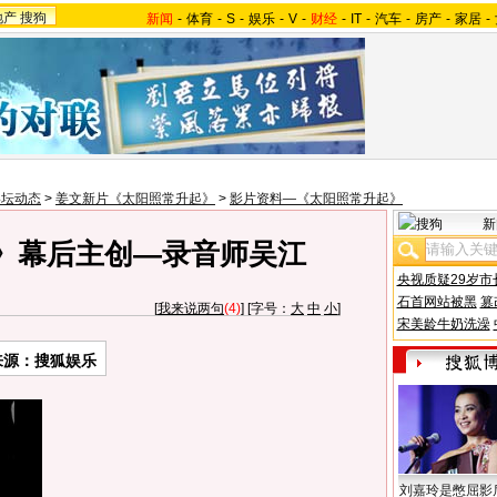
地产
搜狗
新闻
-
体育
-
S
-
娱乐
-
V
-
财经
-
IT
-
汽车
-
房产
-
家居
-
影坛动态
>
姜文新片《太阳照常升起》
>
影片资料—《太阳照常升起》
新
》幕后主创—录音师吴江
央视质疑29岁市
石首网站被黑
篡
[
我来说两句
(4)
] [字号：
大
中
小
]
宋美龄牛奶洗澡
来源：搜狐娱乐
刘嘉玲是憋屈影