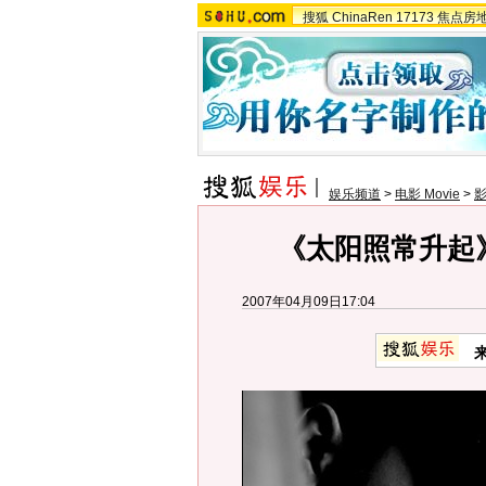
搜狐
ChinaRen
17173
焦点房
娱乐频道
>
电影 Movie
>
《太阳照常升起
2007年04月09日17:04