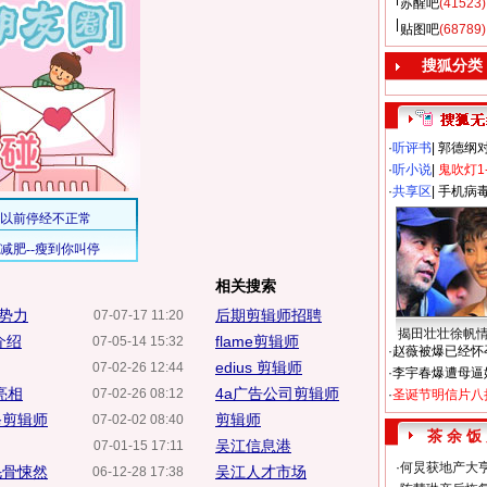
苏醒吧
(41523)
贴图吧
(68789)
搜狐分类
·
听评书
|
郭德纲
·
听小说
|
鬼吹灯1
·
共享区
|
手机病
相关搜索
势力
后期剪辑师招聘
07-07-17 11:20
揭田壮壮徐帆
介绍
flame剪辑师
07-05-14 15:32
·
赵薇被爆已经怀
edius 剪辑师
07-02-26 12:44
·
李宇春爆遭母逼
亮相
4a广告公司剪辑师
07-02-26 08:12
·
圣诞节明信片八
爸剪辑师
剪辑师
07-02-02 08:40
茶 余 饭
吴江信息港
07-01-15 17:11
·
何炅获地产大亨
毛骨悚然
吴江人才市场
06-12-28 17:38