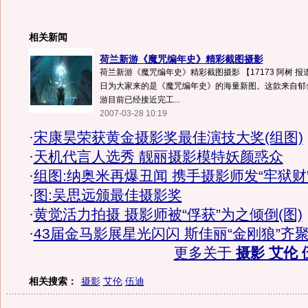
相关新闻
荷兰新游《魔咒编年史》精彩截图摄影
荷兰新游《魔咒编年史》精彩截图摄影 【17173 阿树 报
日为大家来的是《魔咒编年史》的海量新图。这款来自郁
游目前已经接近完工...
2007-03-28 10:19
·
宋康昊荣获黄金摄影奖最佳演技大奖(组图)
·
天机代言人选秀 靓丽摄影模特妖颜惑众
·
组图:纳奥米再爆丑闻 携手摄影师发“牢狱财
·
图:吴思远颁最佳摄影奖
·
黄觉活力拍摄 摄影师被“俘获”为之倾倒(图)
·
43届金马影展星光闪闪 斯佳丽“金刚狼”齐
更多关于
摄影 艾伦 
相关搜索：
摄影
艾伦
伍迪