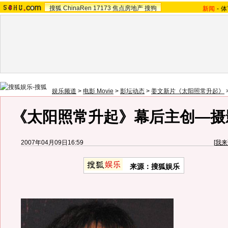
搜狐
ChinaRen
17173
焦点房地产
搜狗
新闻
-
体
娱乐频道
>
电影 Movie
>
影坛动态
>
姜文新片《太阳照常升起》
《太阳照常升起》幕后主创—摄
2007年04月09日16:59
[
我来
来源：搜狐娱乐