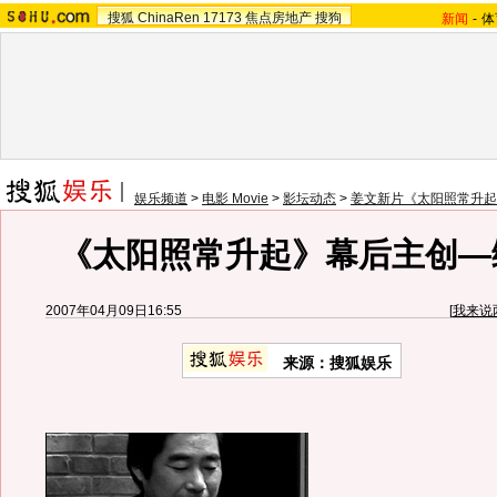
搜狐
ChinaRen
17173
焦点房地产
搜狗
新闻
-
体
娱乐频道
>
电影 Movie
>
影坛动态
>
姜文新片《太阳照常升起
《太阳照常升起》幕后主创—
2007年04月09日16:55
[
我来说
来源：搜狐娱乐