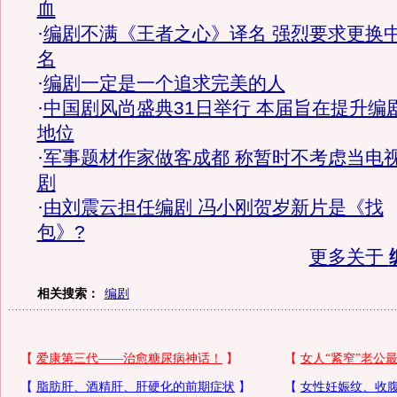
血
·
编剧不满《王者之心》译名 强烈要求更换
名
·
编剧一定是一个追求完美的人
·
中国剧风尚盛典31日举行 本届旨在提升编
地位
·
军事题材作家做客成都 称暂时不考虑当电
剧
·
由刘震云担任编剧 冯小刚贺岁新片是《找
包》?
更多关于
相关搜索：
编剧