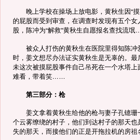
晚上学校在操场上放电影，黄秋生因“摸
的屁股而受到审查，在调查时发现有五个女
股，陈冲为“解救”黄秋生自愿报名查找流氓
被众人打伤的黄秋生在医院里得知陈冲
时，姜文想尽办法证实黄秋生是无辜的。最
未这次被摸屁股事件自己吊死在一个水塔上
难看，带着笑……
第三部分：枪
姜文拿着黄秋生给他的枪与妻子孔镱珊
个云雾缭绕的村子，他们到达村子的那天也
失的那天，而接他们的正是开拖拉机的房祖