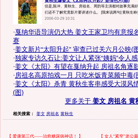
黄秋生爆姜文《太阳再次升起》是情色片(图)
但是,陈冲、黄秋生、房祖名、周韵等主演都对故事充满好
们还不了解究竟影片要讲述什么。 [我来说两句] 黄秋生称姜
2006-03-29 10:31
·
戛纳华语导演仍大热 姜文王家卫均有意报
赛
·
姜文新片“太阳升起” 审查已过关六月公映(图
·
独家专访久石让:姜文让人紧张“姨妈”令人
·
姜文《太阳》有望在戛纳升起 房祖名角逐
·
房祖名高原拍戏一月 只吃米饭青菜频中毒(
·
姜文《太阳》杀青 黄秋生客串感受大漠风
(图)
更多关于
姜文 房祖名 黄
相关搜索：
姜文
房祖名
黄秋生