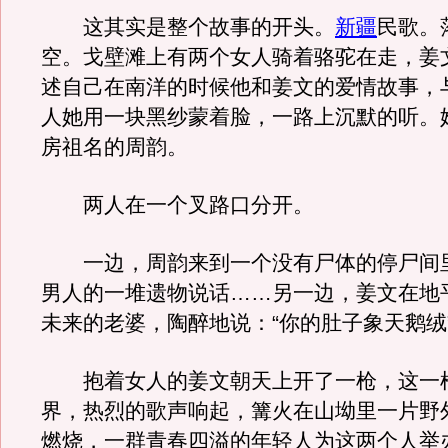
这其实是整个故事的开头。
新疆
民歌。
空。戈壁滩上有两个女人骑着骆驼在走，姜
述自己在南洋的时候他和姜文的爱情故事，
人她用一块黑纱蒙着脸，一路上沉默的听。
房祖名的周韵。
两人在一个叉路口分开。
一边，周韵来到一个没有尸体的停尸间
男人的一堆遗物说话……另一边，姜文在地
未来的老婆，陶醉地说：“你的肚子象天鹅绒
抱着女人的姜文朝天上开了一枪，这一
界，热烈的歌声响起，篝火在山坳里一片野
燃烧，一群青春四溢的年轻人为这两个人举