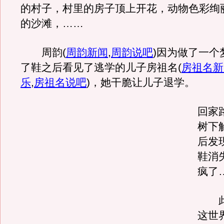
的村子，村里的房子顶上开花，动物色彩绚
的沙滩，……
周韵
(
周韵新闻
,
周韵说吧
)
因为做了一个
了鞋之后看见了逃学的儿子房祖名
(
房祖名新
乐
,
房祖名说吧
)
，她干脆让儿子退学。
回家
树下
后发
鞋消
疯了
此
这世