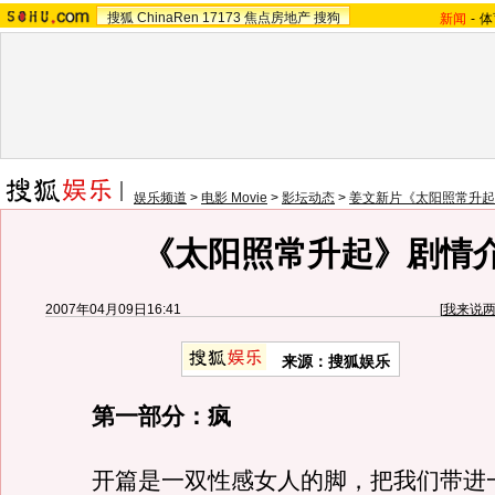
搜狐
ChinaRen
17173
焦点房地产
搜狗
新闻
-
体
娱乐频道
>
电影 Movie
>
影坛动态
>
姜文新片《太阳照常升起
《太阳照常升起》剧情
2007年04月09日16:41
[
我来说
来源：搜狐娱乐
第一部分：疯
开篇是一双性感女人的脚，把我们带进