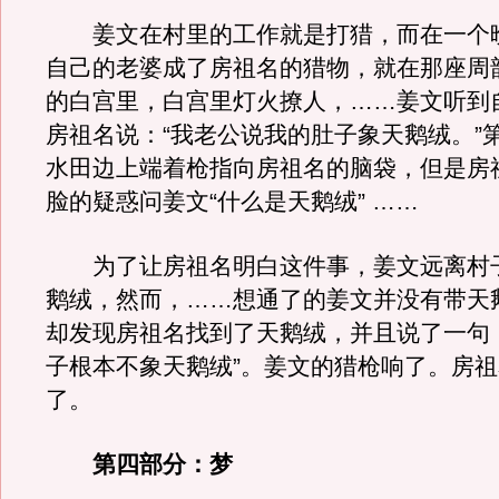
姜文在村里的工作就是打猎，而在一个
自己的老婆成了房祖名的猎物，就在那座周
的白宫里，白宫里灯火撩人，……姜文听到
房祖名说：“我老公说我的肚子象天鹅绒。”
水田边上端着枪指向房祖名的脑袋，但是房
脸的疑惑问姜文“什么是天鹅绒” ……
为了让房祖名明白这件事，姜文远离村
鹅绒，然而，……想通了的姜文并没有带天
却发现房祖名找到了天鹅绒，并且说了一句
子根本不象天鹅绒”。姜文的猎枪响了。房
了。
第四部分：梦