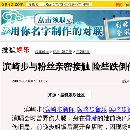
搜狐
ChinaRen
17173
焦点房地产
搜狗
新闻
-
体
娱乐频道
>
明星_娱乐圈
>
日韩明星
滨崎步与粉丝亲密接触 险些跌倒伤
2007年04月07日11:02
[
我来
来源：搜狐娱乐社区
滨崎步
(
滨崎步新闻
,
滨崎步音乐
,
滨崎步
演唱会时曾弄伤大腿，身在
香港
的她前晚(4
伤旧患。前晚步姐饭后离开食店时，因现场