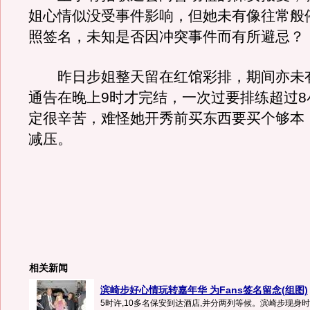
姐心情似没受事件影响，但她未有像往常般
照签名，未知是否因冲突事件而有所避忌？
昨日步姐整天留在红馆彩排，期间亦未
通告在晚上9时才完结，一次过要排练超过8
定很辛苦，难怪她开秀前买东西要买个够本
减压。
相关新闻
滨崎步好心情玩转嘉年华 为Fans签名留念(组图)
5时许,10多名保安到达酒店,并分两列等候。滨崎步现身