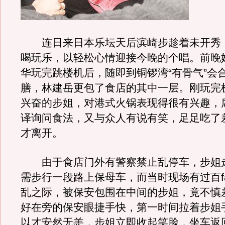
连日来日本乐坛天后滨崎步趁着未开秀
喝玩乐，以轻松心情迎接今晚的个唱。前晚
华玩完跳楼机后，随即到铜锣湾“有骨气”会
膳，林建岳更包了食店的其中一层。刚玩完
兴奋的步姐，对港式火锅表现得很有兴趣，
译询问食法，又与众人有说有笑，足足吃了
才离开。
由于食店门外有警察禁止乱停车，步姐
需步行一段路上保母车，而当时现场有过百f
乱之际，被保安包围在中间的步姐，竟不慎
好在旁的保安眼捷手快，第一时间拉着步姐
以才安然无恙，步姐立即收起笑脸，坐车返