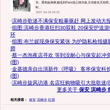
衣、黑色贴身裤;她见到Fans也心情兴奋,主动签名又拍照
时...
2007-04-06 09:45
·
滨崎步歌迷不满保安粗暴驱赶 网上发动大
·
组图:滨崎步香港狂扫30双鞋 20保安护送游
环
·
组图:布兰妮现身保安紧张 为护隐私枪指摄
师
·
蔡一杰泡夜店寻欢 等到没耐心与保安起冲
(图)
·
金基德亲自出演新作《呼吸》 客串保安科
(图)
·
滨崎步旋风访港 名店狂购物吸引大批歌迷(
更多关于
保安 滨崎步 
相关搜索：
保安
滨崎步
红馆