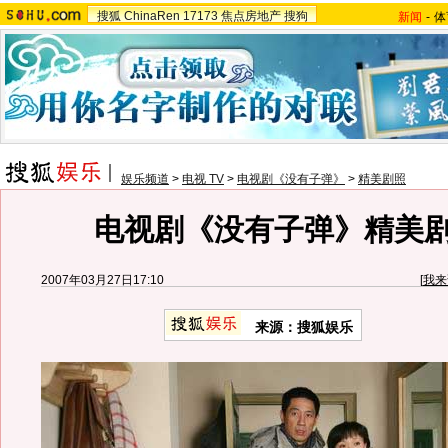
搜狐
ChinaRen
17173
焦点房地产
搜狗
新闻
-
体
娱乐频道
>
电视 TV
>
电视剧《没有子弹》
>
精美剧照
电视剧《没有子弹》精美剧照
2007年03月27日17:10
[
我来
来源：搜狐娱乐