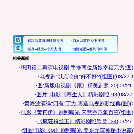
相关新闻
·
织田裕二再演电视剧 手挽两位新娘幸福无穷(图)
·
电视剧“以点论价”好不好?(组图)
(03/27 1
·
图:新版电视剧《家》精美剧照-20
(03/21 
·
图片: 电影《寄生人》精彩剧照-93
(03/27
·
黄海波演绎“四有”丁力 再造电视剧新经典(图)
(
·
电影《黄真伊》剧照曝光 宋慧乔形象百变(组图)
·
《疯狂粉丝王》精彩剧照欣赏--34
(03/27 
·
组图:电影《M》剧照曝光 姜东元演神秘小说家