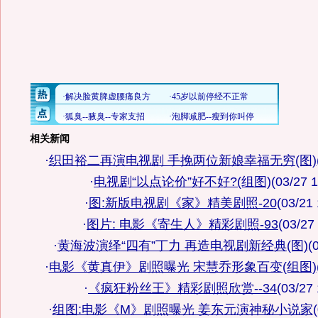
相关新闻
·
织田裕二再演电视剧 手挽两位新娘幸福无穷(图)
·
电视剧“以点论价”好不好?(组图)
(03/27 1
·
图:新版电视剧《家》精美剧照-20
(03/21 
·
图片: 电影《寄生人》精彩剧照-93
(03/27
·
黄海波演绎“四有”丁力 再造电视剧新经典(图)
(
·
电影《黄真伊》剧照曝光 宋慧乔形象百变(组图)
·
《疯狂粉丝王》精彩剧照欣赏--34
(03/27 
·
组图:电影《M》剧照曝光 姜东元演神秘小说家