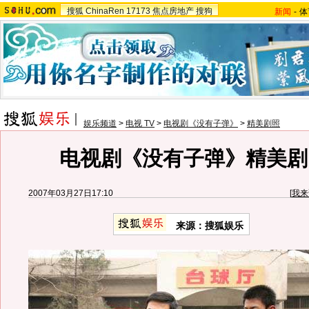
搜狐
ChinaRen
17173
焦点房地产
搜狗
新闻
-
体
娱乐频道
>
电视 TV
>
电视剧《没有子弹》
>
精美剧照
电视剧《没有子弹》精美剧照
2007年03月27日17:10
[
我来
来源：搜狐娱乐