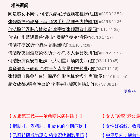
相关新闻
·
同是超女不同命 何洁买豪宅张靓颖在租房(组图)
(03/23 12:52)
·
张靓颖神秘现身上海 顶级手机品牌全力护航(图)
(03/16 11:36)
·
何洁脸部浮肿心情稳定 李宇春张靓颖致电慰问
(11/17 11:35)
·
何洁广州遭遇野兽“袭击” 侯耀华挺身“救险”
(03/16 17:17)
·
何洁狂瘦20斤全靠火龙果(组图)
(03/16 14:39)
·
何洁深夜回酒店紧依助手 小鸟依人瑟瑟发抖(图)
(03/12 15:57)
·
何洁扮演保安制服妹 《大明星》场内尖叫(图)
(03/11 10:45)
·
喜多郎赞张靓颖 合作张艺谋实景剧主题曲(图)
(03/07 11:18)
·
张靓颖自爆曾与何洁闹误会 避免尴尬搬出房间(图)
(11/16 15:05)
·
超女成都3强今晚出炉 李宇春张靓颖何洁助阵
(07/07 08:21)
更多>>