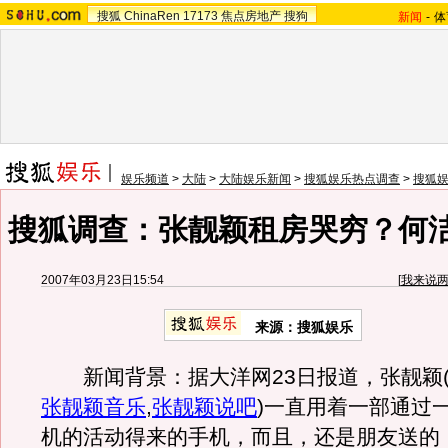
搜狐
ChinaRen
17173
焦点房地产
搜狗
新闻
-
体
娱乐频道
>
大陆
>
大陆娱乐新闻
>
搜狐娱乐热点调查
>
搜狐
搜狐调查：张靓颖租房哭穷？何
2007年03月23日15:54
[
我来说
来源：搜狐娱乐
新闻背景：据大洋网23日报道，张靓颖
张靓颖音乐
,
张靓颖说吧
)
一直用着一部通过
机的活动得来的手机，而且，还是朋友送的