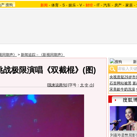
地产
搜狗
新闻
-
体育
-
S
-
娱乐
-
V
-
财经
-
IT
-
汽车
-
房产
-
家居
-
视同期声》
>
新闻追踪－《影视同期声》
新
挑战极限演唱《双截棍》(图)
央视质疑29岁市
石首网站被黑
篡
[
我来说两句
] [字号：
大
中
小
]
宋美龄牛奶洗澡
刘嘉玲是憋屈影