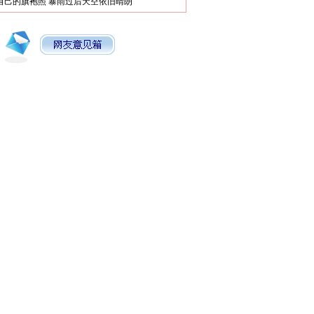
自己的旗袍照
暴雨过后天空依旧晴朗