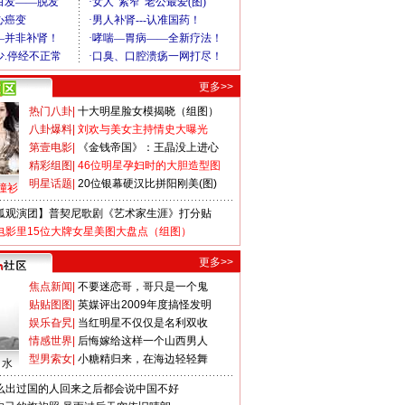
更多>>
热门八卦
|
十大明星脸女模揭晓（组图）
八卦爆料
|
刘欢与美女主持情史大曝光
第壹电影
|
《金钱帝国》：王晶没上进心
精彩组图
|
46位明星孕妇时的大胆造型图
明星话题
|
20位银幕硬汉比拼阳刚美(图)
撞衫
狐观演团】普契尼歌剧《艺术家生涯》打分贴
电影里15位大牌女星美图大盘点（组图）
更多>>
焦点新闻
|
不要迷恋哥，哥只是一个鬼
贴贴图图
|
英媒评出2009年度搞怪发明
娱乐旮旯
|
当红明星不仅仅是名利双收
情感世界
|
后悔嫁给这样一个山西男人
型男索女
|
小糖精归来，在海边轻轻舞
口水
么出过国的人回来之后都会说中国不好