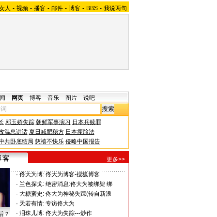
女人
-
视频
-
播客
-
邮件
-
博客
-
BBS
-
我说两句
闻
网页
博客
音乐
图片
说吧
长
邓玉娇失踪
朝鲜军事演习
日本兵赎罪
改温总讲话
夏日减肥秘方
日本瘦脸法
中共卧底结局
慈禧不快乐
侵略中国报告
更多>>
·
佟大为博:
佟大为博客-搜狐博客
·
兰色探戈:
绝密消息:佟大为被绑架 绑
·
大糖蜜史:
佟大为神秘失踪(转自新浪
·
天若有情:
专访佟大为
·
泪珠儿博:
佟大为失踪---炒作
后？