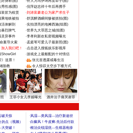
好身材(图)
·
佟大为马伊琍再度牵手(图)
秀性感(图)
·
倪萍赵忠祥十年后再携手
服装皆为租赁
·
刘涛富豪老公为家产求生子
颜乘地铁被拍
·
舒淇醉酒瞬间惨被抓拍(图)
做活体解剖
·
实拍漂亮的地摊西施(组图)
的暴烈脾气
·
世界九大罪恶之城(组图)
遇灵异事件
·
李孝利新欢私密视频曝光
成命案导火索
·
孟庭苇可爱儿子最新照(图)
：加入我们吧！
·
点击进入搜狐娱乐影视库
howGirl
·
游戏史上最般配的十对情侣
2》送票！
·
张元首透露戒毒生活
湘胎教
·
令人惊叹太空步下楼方式
密照
王菲小女儿李嫣曝光
酒井法子痛哭谢罪