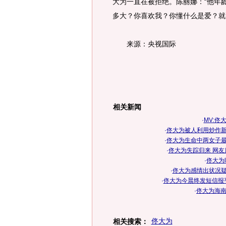
大为一直在被拒绝。陈丽娜：“他年
多大？你喜欢我？你懂什么是爱？就
来源：央视国际
相关新闻
·
MV:佟大
·
佟大为被人利用炒作新
·
佟大为生命中两女子最
·
佟大为失踪归来 网
·
佟大为
·
佟大为感情出状况疑
·
佟大为今晨终发短信报平
·
佟大为海
佟大为
相关搜索：