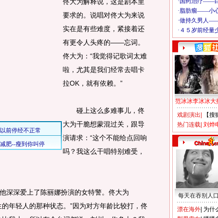
佟大为解释说，这是剧本里
要求的。说唱对佟大为来说
实在是有些难度，紧接着还
有更令人头疼的——忘词。
佟大为：“我觉得记歌词太难
啦，尤其是我们经常去唱卡
拉OK，就有依赖。”
范冰冰李冰冰大
碰上这么多难事儿，佟
戏剧演出
|
【搜
大为干脆想蒙混过关，跟导
热门连载
|
刘烨
演请求：“这个不能给点回响
吗？我这么干唱特别难受，
深深爱上了陈丽娜扮演的女特警。佟大为
每天在吞别人
生的年轻人的那种状态。”因为对方年龄比较打，佟
漂在海外
|
为什