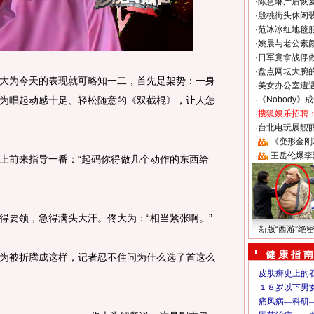
·
陈慧琳产后恢复
·
殷桃街头休闲装
·
范冰冰红地毯
·
姚晨与老公素
·
日军竟拿战俘
·
盘点网坛大腕
为今天的表现就可略知一二，首先是架势：一身
·
美女办公室遭
为唱起动感十足、轻松随意的《双截棍》，让人怎
·
《Nobody》
·
搜狐娱乐招聘
·
台北电玩展靓丽S
·
《变形金刚
·
王岳伦爆李
前来指导一番：“起码你得做几个动作的东西给
要领，急得满头大汗。佟大为：“相当紧张啊。”
新版“西游”绝
健 康 指 南
被折腾成这样，记者忍不住问为什么选了首这么