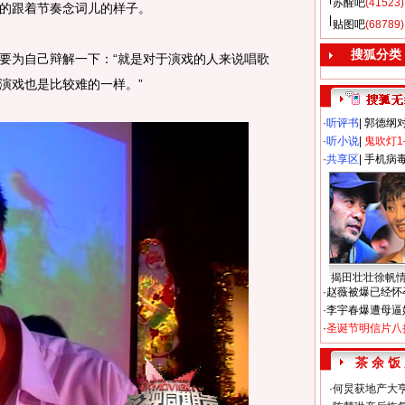
苏醒吧
(41523)
的跟着节奏念词儿的样子。
贴图吧
(68789)
搜狐分类
为自己辩解一下：“就是对于演戏的人来说唱歌
演戏也是比较难的一样。”
·
听评书
|
郭德纲
·
听小说
|
鬼吹灯1
·
共享区
|
手机病
揭田壮壮徐帆
·
赵薇被爆已经怀
·
李宇春爆遭母逼
·
圣诞节明信片八
茶 余 饭
·
何炅获地产大亨