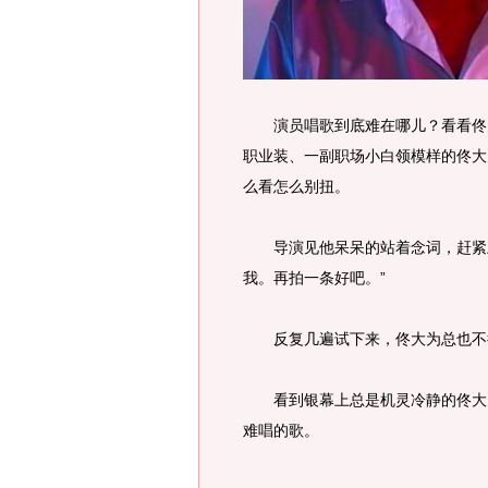
演员唱歌到底难在哪儿？看看佟大
职业装、一副职场小白领模样的佟大
么看怎么别扭。
导演见他呆呆的站着念词，赶紧上
我。再拍一条好吧。”
反复几遍试下来，佟大为总也不得
看到银幕上总是机灵冷静的佟大为
难唱的歌。