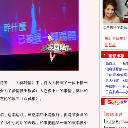
女星借怀孕走光
朱军
赵薇
电影
笑
明星
精彩推荐
警——为你钟情》中，佟大为扮演了一位不惜一
会为了爱情做出很多让人忍俊不止的事情，就比如
杰伦的歌曲《双截棍》。
，边唱边跳，虽然唱功不是很好，但是节奏跟的
说 吧 排 行
上证指数
(7744
了几个小时后的表现，如果把他第一遍的演唱做个