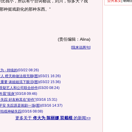
龄比我小，所以有个台词都说，刘川，你多大？我
型男索女
|
晒晒
那种挺戏剧化的那种东西。”
(责任编辑：Alina)
[
我来说两句
]
为 - 持续的
(03/22 08:26)
人 橙天称做法很无聊(图)
(03/21 16:26)
重要 谈姐姐流下眼泪(图)
(03/22 15:36)
友质疑艺人和公司联合炒作
(03/20 08:24)
昨晨“现身”
(03/18 09:46)
失踪 好友称其在“炒作”
(03/16 15:31)
安 失踪原是闹剧一场(图)
(03/16 14:37)
南拍戏神秘失踪
(03/16 08:08)
更多关于
佟大为 陈丽娜 双截棍
的新闻>>