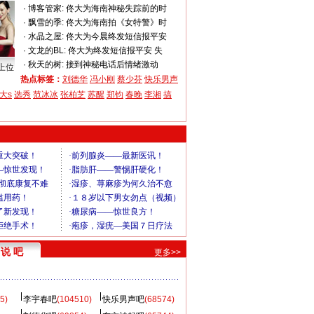
·
博客管家:
佟大为海南神秘失踪前的时
·
飘雪的季:
佟大为海南拍《女特警》时
·
水晶之屋:
佟大为今晨终发短信报平安
·
文龙的BL:
佟大为终发短信报平安 失
·
秋天的树:
接到神秘电话后情绪激动
上位
热点标签：
刘德华
冯小刚
蔡少芬
快乐男声
大s
选秀
范冰冰
张柏芝
苏醒
郑钧
春晚
李湘
搞
说 吧
更多>>
5)
李宇春吧
(104510)
快乐男声吧
(68574)