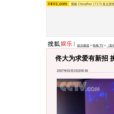
搜狐
ChinaRen
17173
焦点房
娱乐频道
>
电视 TV
>
《影
佟大为求爱有新招 
2007年03月23日09:36